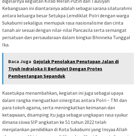
digelarnya kegiatan Kirab Merah Putih dan Tausiyah
Kebangsaan ini diantaranya adalah sebagai sarana silaturahmi
antara keluarga besar Setukpa Lemdiklat Polri dengan warga
Sukabumi sekaligus memupuk rasa nasionalisme dan cinta
tanah air sesuai dengan nilai-nilai Pancasila serta semangat
persatuan dan persaudaraan dalam bingkai Bhinneka Tunggal
Ika.
Baca Juga
Gejolak Penolakan Penutupan Jalan di
Tiyuh Indraloka II Berlanjut Dengan Protes
Pembentangan Sepanduk
Kasetukpa menambahkan, kegiatan ini juga sebagai upaya
dalam rangka menguatkan sinergitas antara Polri – TNI dan
para tokoh agama, serta meningkatkan keimanan dan
ketaqwaan, disamping itu juga sebagai ungkapan rasa syukur
dimana siswa SIP angkatan ke 51 tahun 2022 telah
menjalankan pendidikan di Kota Sukabumi yang Insyaa Allah