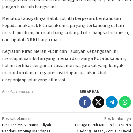
jangan buka aib bangsa ini.
Menutup tausiyahnya Habib Luthtfi berpesan, beritahukan
kepada anak anak kita sejak dini apa yang terkandung dalam
merah putih ini, hormati bangsa dan jati diri bangsa Indonesia,
dan jagalah NKRI harga mati.
Kegiatan Kirab Merah Putih dan Tausiyah Kebangsaan ini
mendapat sambutan yang meriah dari warga Kota Sukabumi,
hal ini terlihat dengan antusiasme masyarakat yang banyak
menonton dan mengapresiasi iringan pasukan kirab
disepanjang jalur yang dilintasi.
Penulis: Leodepari
SEBARKAN
Navigasi
Pos sebelumnya
Pos berikutnya
Pelajar SMK Muhammadiyah
Diduga Buruk Mutu Rehap SDN 8
pos
Bandar Lampung Mendapat
Gedong Tataan, Komisi 4 Bakal