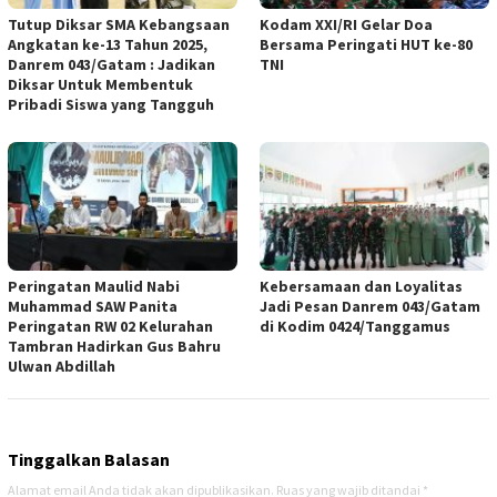
Tutup Diksar SMA Kebangsaan
Kodam XXI/RI Gelar Doa
Angkatan ke-13 Tahun 2025,
Bersama Peringati HUT ke-80
Danrem 043/Gatam : Jadikan
TNI
Diksar Untuk Membentuk
Pribadi Siswa yang Tangguh
Peringatan Maulid Nabi
Kebersamaan dan Loyalitas
Muhammad SAW Panita
Jadi Pesan Danrem 043/Gatam
Peringatan RW 02 Kelurahan
di Kodim 0424/Tanggamus
Tambran Hadirkan Gus Bahru
Ulwan Abdillah
Tinggalkan Balasan
Alamat email Anda tidak akan dipublikasikan.
Ruas yang wajib ditandai
*