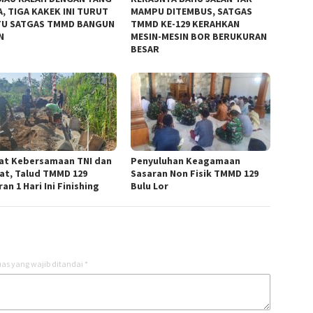
, TIGA KAKEK INI TURUT
MAMPU DITEMBUS, SATGAS
U SATGAS TMMD BANGUN
TMMD KE-129 KERAHKAN
N
MESIN-MESIN BOR BERUKURAN
BESAR
at Kebersamaan TNI dan
Penyuluhan Keagamaan
at, Talud TMMD 129
Sasaran Non Fisik TMMD 129
an 1 Hari Ini Finishing
Bulu Lor
as yang wajib ditandai
*