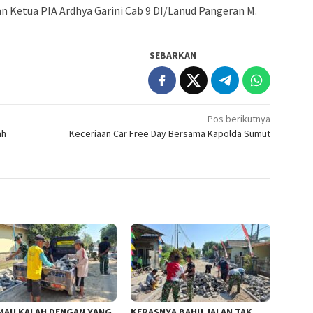
an Ketua PIA Ardhya Garini Cab 9 DI/Lanud Pangeran M.
SEBARKAN
Pos berikutnya
ah
Keceriaan Car Free Day Bersama Kapolda Sumut
MAU KALAH DENGAN YANG
KERASNYA BAHU JALAN TAK