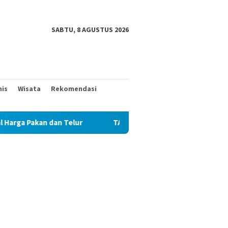
SABTU, 8 AGUSTUS 2026
nis
Wisata
Rekomendasi
lur
TAK MAU KALAH DENGAN YANG MUDA, TIGA KAKEK IN