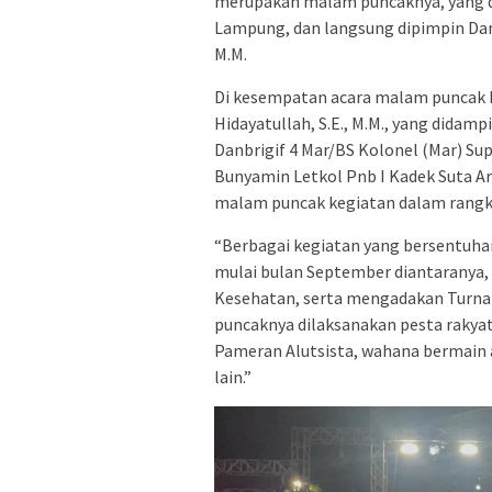
merupakan malam puncaknya, yang di
Lampung, dan langsung dipimpin Danr
M.M.
Di kesempatan acara malam puncak 
Hidayatullah, S.E., M.M., yang didam
Danbrigif 4 Mar/BS Kolonel (Mar) Supr
Bunyamin Letkol Pnb I Kadek Suta Ar
malam puncak kegiatan dalam rangk
“Berbagai kegiatan yang bersentuha
mulai bulan September diantaranya, 
Kesehatan, serta mengadakan Turna
puncaknya dilaksanakan pesta rakya
Pameran Alutsista, wahana bermain a
lain.”