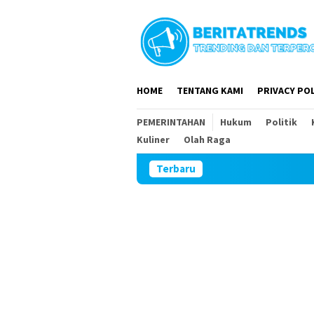
Loncat
ke
konten
HOME
TENTANG KAMI
PRIVACY POL
PEMERINTAHAN
Hukum
Politik
Kuliner
Olah Raga
Terbaru
DPR RI dan DPRD