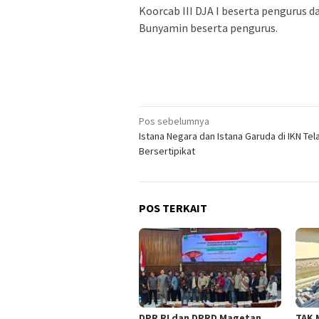
Koorcab III DJA I beserta pengurus d
Bunyamin beserta pengurus.
Navigasi
Pos sebelumnya
Istana Negara dan Istana Garuda di IKN Tel
pos
Bersertipikat
POS TERKAIT
DPR RI dan DPRD Magetan
TAK 