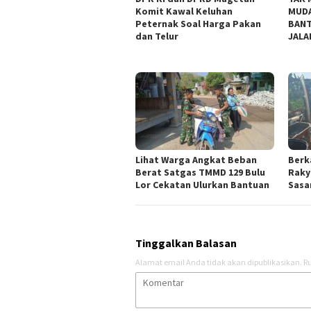
Komit Kawal Keluhan
MUDA
Peternak Soal Harga Pakan
BANT
dan Telur
JALA
Lihat Warga Angkat Beban
Berk
Berat Satgas TMMD 129 Bulu
Raky
Lor Cekatan Ulurkan Bantuan
Sasar
Tinggalkan Balasan
Alamat email Anda tidak akan dipublikasikan.
Ru