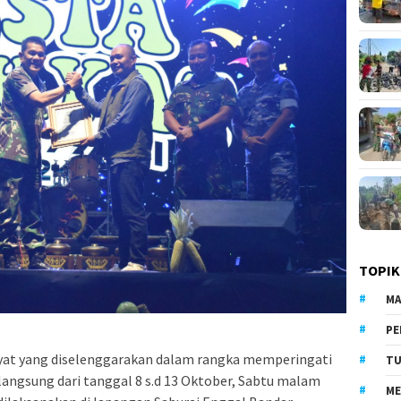
TOPIK
MA
PE
at yang diselenggarakan dalam rangka memperingati
TU
angsung dari tanggal 8 s.d 13 Oktober, Sabtu malam
ME