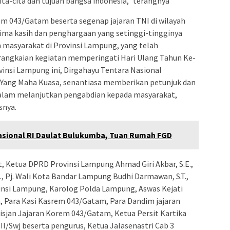
ita-cita dan tujuan bangsa indonesia,” terangnya
m 043/Gatam beserta segenap jajaran TNI di wilayah
ma kasih dan penghargaan yang setinggi-tingginya
masyarakat di Provinsi Lampung, yang telah
rangkaian kegiatan memperingati Hari Ulang Tahun Ke-
vinsi Lampung ini, Dirgahayu Tentara Nasional
 Yang Maha Kuasa, senantiasa memberikan petunjuk dan
alam melanjutkan pengabdian kepada masyarakat,
snya.
sional RI Daulat Bulukumba, Tuan Rumah FGD
, Ketua DPRD Provinsi Lampung Ahmad Giri Akbar, S.E.,
., Pj. Wali Kota Bandar Lampung Budhi Darmawan, S.T.,
ovinsi Lampung, Karolog Polda Lampung, Aswas Kejati
 Para Kasi Kasrem 043/Gatam, Para Dandim jajaran
sjan Jajaran Korem 043/Gatam, Ketua Persit Kartika
I/Swj beserta pengurus, Ketua Jalasenastri Cab 3