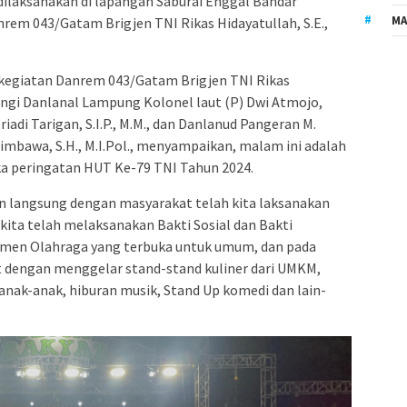
laksanakan di lapangan Saburai Enggal Bandar
MA
em 043/Gatam Brigjen TNI Rikas Hidayatullah, S.E.,
kegiatan Danrem 043/Gatam Brigjen TNI Rikas
pingi Danlanal Lampung Kolonel laut (P) Dwi Atmojo,
iadi Tarigan, S.I.P., M.M., dan Danlanud Pangeran M.
imbawa, S.H., M.I.Pol., menyampaikan, malam ini adalah
a peringatan HUT Ke-79 TNI Tahun 2024.
n langsung dengan masyarakat telah kita laksanakan
kita telah melaksanakan Bakti Sosial dan Bakti
men Olahraga yang terbuka untuk umum, dan pada
t dengan menggelar stand-stand kuliner dari UMKM,
nak-anak, hiburan musik, Stand Up komedi dan lain-