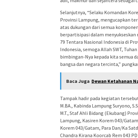
adil, makmur dan sejahtera sebagai c
Selanjutnya, “Selaku Komandan Kore
Provinsi Lampung, mengucapkan teri
atas dukungan dari semua komponen 
berpartisipasi dalam menyukseskan 
79 Tentara Nasional Indonesia di Pro
Indonesia, semoga Allah SWT, Tuhan
bimbingan-Nya kepada kita semua d
bangsa dan negara tercinta,” pungka
Baca Juga
Dewan Ketahanan Na
Tampak hadir pada kegiatan tersebut
M.BA., Kabinda Lampung Suryono, S.S
M.T., Staf Ahli Bidang (Ekubang) Pr
Lampung, Kasiren Korem 043/Gatam,
Korem 043/Gatam, Para Dan/Ka Satdi
Chandra Kirana Koorcab Rem 043 PD I