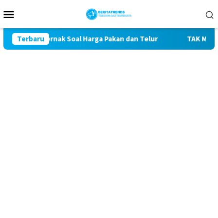
Loncat
Menu
ke
Mobile
konten
Peternak Soal Harga Pakan dan Telur
Terbaru
TAK MAU KALAH DE