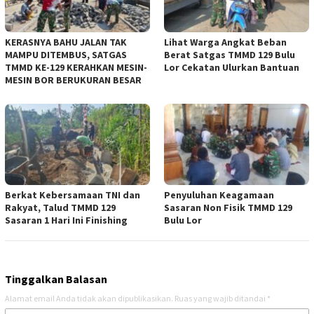
KERASNYA BAHU JALAN TAK
Lihat Warga Angkat Beban
MAMPU DITEMBUS, SATGAS
Berat Satgas TMMD 129 Bulu
TMMD KE-129 KERAHKAN MESIN-
Lor Cekatan Ulurkan Bantuan
MESIN BOR BERUKURAN BESAR
Berkat Kebersamaan TNI dan
Penyuluhan Keagamaan
Rakyat, Talud TMMD 129
Sasaran Non Fisik TMMD 129
Sasaran 1 Hari Ini Finishing
Bulu Lor
Tinggalkan Balasan
Alamat email Anda tidak akan dipublikasikan.
Ruas yang wajib ditandai
*