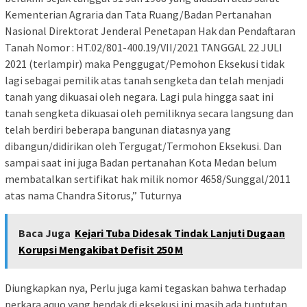
Kementerian Agraria dan Tata Ruang/Badan Pertanahan
Nasional Direktorat Jenderal Penetapan Hak dan Pendaftaran
Tanah Nomor : HT.02/801-400.19/VII/2021 TANGGAL 22 JULI
2021 (terlampir) maka Penggugat/Pemohon Eksekusi tidak
lagi sebagai pemilik atas tanah sengketa dan telah menjadi
tanah yang dikuasai oleh negara. Lagi pula hingga saat ini
tanah sengketa dikuasai oleh pemiliknya secara langsung dan
telah berdiri beberapa bangunan diatasnya yang
dibangun/didirikan oleh Tergugat/Termohon Eksekusi. Dan
sampai saat ini juga Badan pertanahan Kota Medan belum
membatalkan sertifikat hak milik nomor 4658/Sunggal/2011
atas nama Chandra Sitorus,” Tuturnya
Baca Juga
Kejari Tuba Didesak Tindak Lanjuti Dugaan
Korupsi Mengakibat Defisit 250 M
Diungkapkan nya, Perlu juga kami tegaskan bahwa terhadap
perkara aquo yang hendak di eksekusi ini masih ada tuntutan