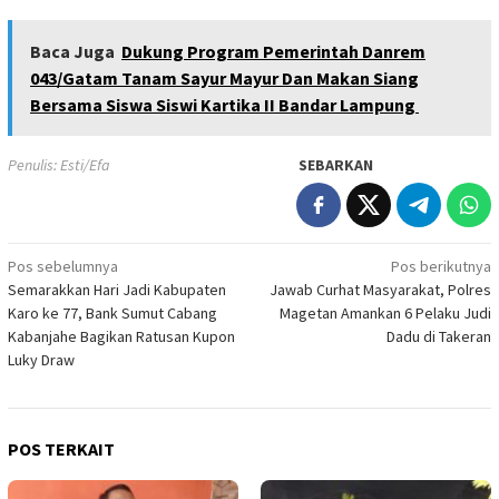
Baca Juga
Dukung Program Pemerintah Danrem
043/Gatam Tanam Sayur Mayur Dan Makan Siang
Bersama Siswa Siswi Kartika II Bandar Lampung
Penulis: Esti/Efa
SEBARKAN
Navigasi
Pos sebelumnya
Pos berikutnya
Semarakkan Hari Jadi Kabupaten
Jawab Curhat Masyarakat, Polres
pos
Karo ke 77, Bank Sumut Cabang
Magetan Amankan 6 Pelaku Judi
Kabanjahe Bagikan Ratusan Kupon
Dadu di Takeran
Luky Draw
POS TERKAIT