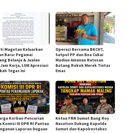
ti Magetan Keluarkan
Operasi Bersama BKCHT,
an Baru: Pegawai
Satpol PP dan Bea Cukai
rang Belanja & Jualan
Madiun Amanan Ratusan
 Jam Kerja, LSM Apresiasi
Batang Rokok Merek Tintas
kah Tegas Ini
Emas
arga Korban Pencurian
Ketua FRN Sumut Bung Roy
a Komisi III DPR RI Pantau
Nasution Dukung Kapolda
nganan Laporan Dugaan
Sumut dan Kapolrestabes