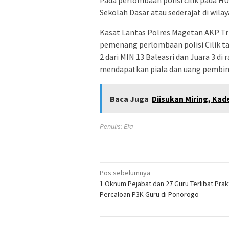
Pada perlombaan polisi cilik pada HU
Sekolah Dasar atau sederajat di wil
Kasat Lantas Polres Magetan AKP Tr
pemenang perlombaan polisi Cilik tah
2 dari MIN 13 Baleasri dan Juara 3 d
mendapatkan piala dan uang pembin
Baca Juga
Diisukan Miring, Kad
Penulis: Efa
Navigasi
Pos sebelumnya
1 Oknum Pejabat dan 27 Guru Terlibat Prak
pos
Percaloan P3K Guru di Ponorogo