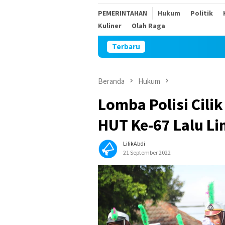
PEMERINTAHAN
Hukum
Politik
Kuliner
Olah Raga
Terbaru
Sambu
Beranda
Hukum
Lomba Polisi Cili
HUT Ke-67 Lalu Li
LilikAbdi
21 September 2022