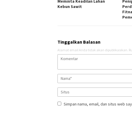
Meminta Keadilan Lahan
Peni
Kebun Sawit
Perd
Fitn
Peme
Tinggalkan Balasan
Alamat email Anda tidak akan dipublikasikan.
Ru
Simpan nama, email, dan situs web say