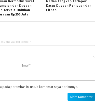
puan Bermodus Surat
Medan Tangkap Terlapor
amaian dan Dugaan
Kasus Dugaan Penipuan dan
ah Terkait Tuduhan
Fitnah
rasan Rp250 Juta
as yang wajib ditandai
*
a pada peramban ini untuk komentar saya berikutnya.