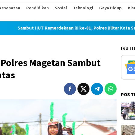
Kesehatan
Pendidikan
Sosial
Teknologi
Gaya Hidup
Bis
t HUT Kemerdekaan RI ke-81, Polres Blitar Kota Salurkan Beras
IKUTI
k Polres Magetan Sambut
ntas
POS T