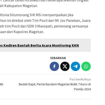
T Lantas tahun ini diikuti dari beberapa sekolah tingkat
ayah Kabupaten Magetan.
ifonia Situmorang SIK MSi menyampaikan jika
un ini direbut oleh Tim Pocil dari MI Jos Panekan, Juara
i raih tim Pocil dari SDN 3 Maospati, pemenang semuanya
aan dari Kapolres Magetan.
es Kediren Bantah Berita Acara Monitoring KKN
SEBARKAN
Pos berikutnya
tik
Bedah Dapil, Partai Nasdem Magetan Bidik 7 Kursi di
Pemilu 2024