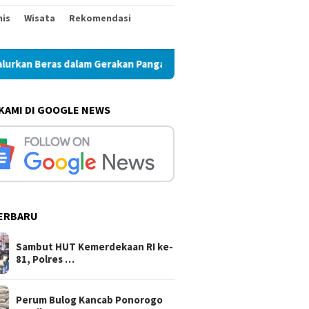
nis
Wisata
Rekomendasi
 dalam Gerakan Pangan Murah
Perum Bulog Kancab Ponoro
 KAMI DI GOOGLE NEWS
ERBARU
Sambut HUT Kemerdekaan RI ke-
81, Polres …
Perum Bulog Kancab Ponorogo