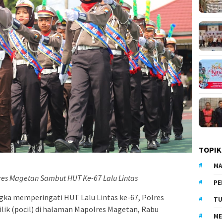
TOPIK
MA
lres Magetan Sambut HUT Ke-67 Lalu Lintas
PE
gka memperingati HUT Lalu Lintas ke-67, Polres
TU
lik (pocil) di halaman Mapolres Magetan, Rabu
ME