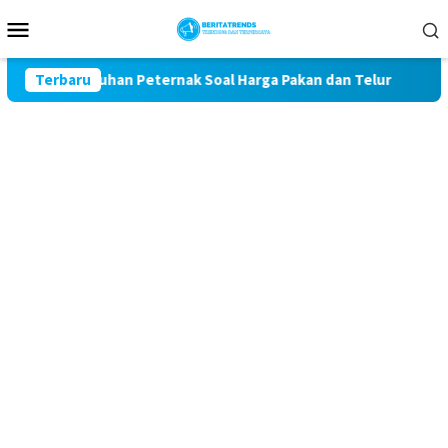
Loncat
Menu
ke
Mobile
konten
wal Keluhan Peternak Soal Harga Pakan dan Telur
Terbaru
TAK M