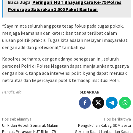
Baca Juga
Peringari HUT Bhayangkara Ke-79 Polres
Ponorogo Salurakan 1.500 Paket Bantuan
“Saya minta seluruh anggota tetap fokus pada tugas pokok,
menjaga keamanan dan ketertiban tanpa terlibat dalam
urusan politik praktis. Tugas kita adalah melayani masyarakat
dengan adil dan profesional,” tambahnya.
Kapolres berharap, dengan adanya penegasan ini, seluruh
personel Polri di Polres Magetan dapat menjalankan tugasnya
dengan baik, tanpa ada intervensi politik yang dapat merusak
netralitas dan kepercayaan publik terhadap institusi Polri.
Penulis: efa
SEBARKAN
Navigasi
Pos sebelumnya
Pos berikutnya
Unik dan Heboh Semarak Malam
Pengukuhan Kabag SDM serta
pos
Puncak Perayaan HUT RI ke -79
Sertijab Kasat Lantas dan Kasat