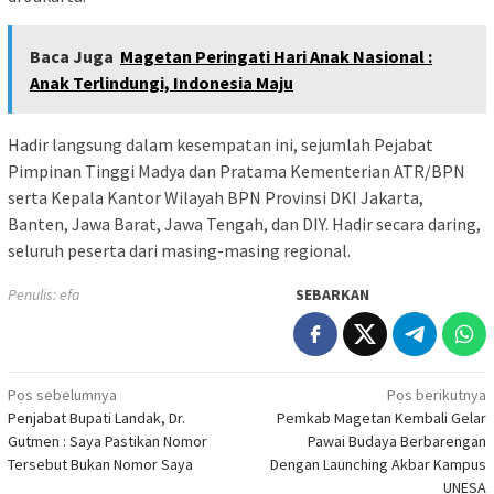
Baca Juga
Magetan Peringati Hari Anak Nasional :
Anak Terlindungi, Indonesia Maju
Hadir langsung dalam kesempatan ini, sejumlah Pejabat
Pimpinan Tinggi Madya dan Pratama Kementerian ATR/BPN
serta Kepala Kantor Wilayah BPN Provinsi DKI Jakarta,
Banten, Jawa Barat, Jawa Tengah, dan DIY. Hadir secara daring,
seluruh peserta dari masing-masing regional.
Penulis: efa
SEBARKAN
Navigasi
Pos sebelumnya
Pos berikutnya
Penjabat Bupati Landak, Dr.
Pemkab Magetan Kembali Gelar
pos
Gutmen : Saya Pastikan Nomor
Pawai Budaya Berbarengan
Tersebut Bukan Nomor Saya
Dengan Launching Akbar Kampus
UNESA