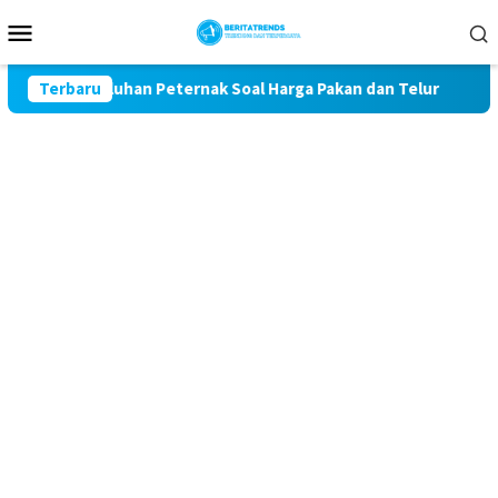
Loncat
Menu
ke
Mobile
konten
al Keluhan Peternak Soal Harga Pakan dan Telur
Terbaru
TAK MA