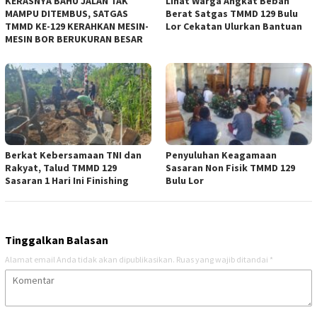
KERASNYA BAHU JALAN TAK
Lihat Warga Angkat Beban
MAMPU DITEMBUS, SATGAS
Berat Satgas TMMD 129 Bulu
TMMD KE-129 KERAHKAN MESIN-
Lor Cekatan Ulurkan Bantuan
MESIN BOR BERUKURAN BESAR
Berkat Kebersamaan TNI dan
Penyuluhan Keagamaan
Rakyat, Talud TMMD 129
Sasaran Non Fisik TMMD 129
Sasaran 1 Hari Ini Finishing
Bulu Lor
Tinggalkan Balasan
Alamat email Anda tidak akan dipublikasikan.
Ruas yang wajib ditandai
*