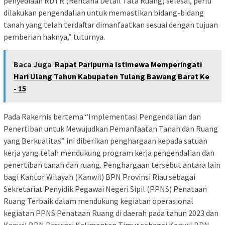
penyediaan RDTR (Rencana Detail Tata Ruang) selesai, perlu
dilakukan pengendalian untuk memastikan bidang-bidang
tanah yang telah terdaftar dimanfaatkan sesuai dengan tujuan
pemberian haknya,” tuturnya.
Baca Juga
Rapat Paripurna Istimewa Memperingati
Hari Ulang Tahun Kabupaten Tulang Bawang Barat Ke
- 15
Pada Rakernis bertema “Implementasi Pengendalian dan
Penertiban untuk Mewujudkan Pemanfaatan Tanah dan Ruang
yang Berkualitas” ini diberikan penghargaan kepada satuan
kerja yang telah mendukung program kerja pengendalian dan
penertiban tanah dan ruang. Penghargaan tersebut antara lain
bagi Kantor Wilayah (Kanwil) BPN Provinsi Riau sebagai
Sekretariat Penyidik Pegawai Negeri Sipil (PPNS) Penataan
Ruang Terbaik dalam mendukung kegiatan operasional
kegiatan PPNS Penataan Ruang di daerah pada tahun 2023 dan
Kanwil BPN Provinsi Kalimantan Timur sebagai Kanwil BPN