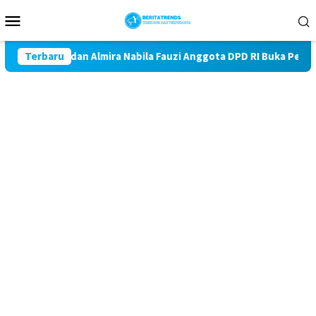
Loncat
Menu
ke
Mobile
konten
auzi dan Almira Nabila Fauzi Anggota DPD RI Buka Perlombaan Su
Terbaru