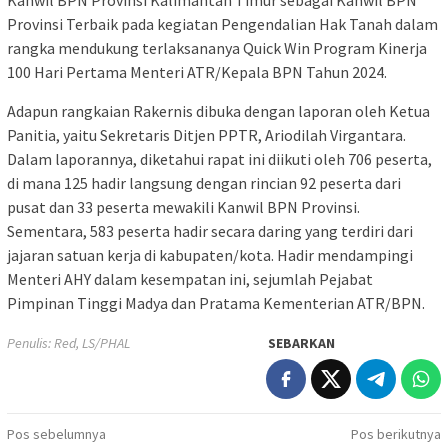
Provinsi Terbaik pada kegiatan Pengendalian Hak Tanah dalam
rangka mendukung terlaksananya Quick Win Program Kinerja
100 Hari Pertama Menteri ATR/Kepala BPN Tahun 2024.
Adapun rangkaian Rakernis dibuka dengan laporan oleh Ketua
Panitia, yaitu Sekretaris Ditjen PPTR, Ariodilah Virgantara.
Dalam laporannya, diketahui rapat ini diikuti oleh 706 peserta,
di mana 125 hadir langsung dengan rincian 92 peserta dari
pusat dan 33 peserta mewakili Kanwil BPN Provinsi.
Sementara, 583 peserta hadir secara daring yang terdiri dari
jajaran satuan kerja di kabupaten/kota. Hadir mendampingi
Menteri AHY dalam kesempatan ini, sejumlah Pejabat
Pimpinan Tinggi Madya dan Pratama Kementerian ATR/BPN.
Penulis: Red, LS/PHAL
SEBARKAN
Navigasi
Pos sebelumnya
Pos berikutnya