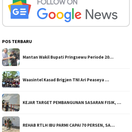
POS TERBARU
Mantan Wakil Bupati Pringsewu Periode 20…
Waasintel Kasad Brigjen TNI Ari Peaseya …
KEJAR TARGET PEMBANGUNAN SASARAN FISIK, …
REHAB RTLH IBU PARMI CAPAI 70 PERSEN, SA…