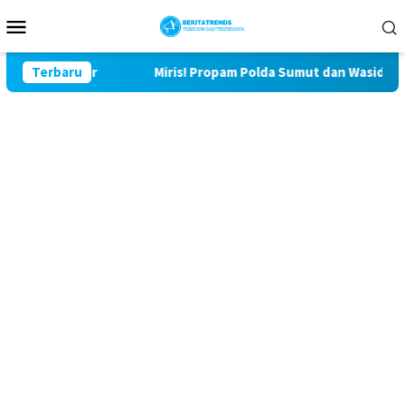
Loncat
Menu
ke
Mobile
konten
lu Lor
Terbaru
Miris! Propam Polda Sumut dan Wasidik Ditreskri