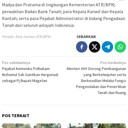
Madya dan Pratama di lingkungan Kementerian ATR/BPN;
perwakilan Badan Bank Tanah; para Kepala Kanwil dan Kepala
Kantah; serta para Pejabat Administrator di bidang Pengadaan
Tanah dari seluruh wilayah Indonesia.
Penulis: Red, Humas ATR/BPN
SEBARKAN
Navigasi
Pos sebelumnya
Pos berikutnya
Pejabat Kemenko Polhukam
Menteri AHY Dorong Pembangunan
pos
Nizhamul Sah Gantikan Hergunadi
yang Berkelanjutan serta
sebagai Pj Bupati Magetan
Berkeadilan Melalui Fungsi
Pengendalian dan Penertiban
Tanah dan Ruang
POS TERKAIT