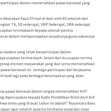
berpartisipasi dalam memeriahkan pawai karnaval yang
dikatakan Fauzi Efrizal di ikuti oleh 83 sekolah dari
tingkat TK, SD sederajat, SMP Sederajat, SMA sederajat
ucapkan terimakasih kepada seluruh panitia
 keras dalam mempersiapkan sesuatunya guna suksesnya
ra-saudara yang telah berpartisipasi dalam
ya ucapkan terima kasih. Selain dari itu ucapan terima
egenap elemen masyarakat yang ikut serta memeriahkan
awai karnaval ini. semoga partisipasi dan kerjasama
bih baik lagi pada berbagai kesempatan yang akan
sana pawai karnaval dalam rangka memeriahkan HUT
g dipercayakan kepada Kadis Pendidikan Rohil Asril Arif
a tema yang di buat tahun ini adalah” Nusantara Baru
ujuan agar seluruh peserta terutama siswa dan siswi