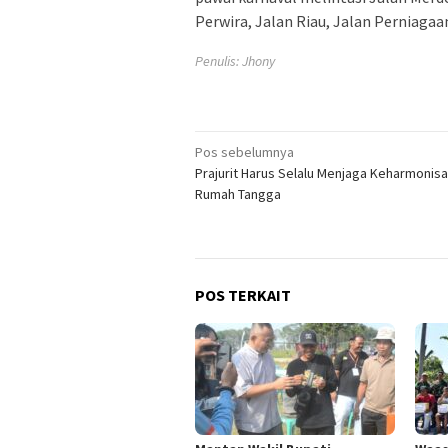
Perwira, Jalan Riau, Jalan Perniagaan
Penulis: Jhony
Navigasi
Pos sebelumnya
Prajurit Harus Selalu Menjaga Keharmonis
pos
Rumah Tangga
POS TERKAIT