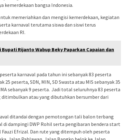
ya kemerdekaan bangsa Indonesia.
ain untuk memeriahkan dan mengisi kemerdekaan, kegiatan
serta karnaval terutama siswa dan siswi terus
rdekaan RI.
 Bupati Rijanto Wabup Beky Paparkan Capaian dan
peserta karnaval pada tahun ini sebanyak 83 peserta
ak 25 peserta, SDN, MIN, SD Swasta atau MIS sebanyak 35
MA sebanyak 9 peserta. Jadi total seluruhnya 83 peserta
 ditimbulkan atau yang dibutuhkan bersumber dari
aval ditandai dengan pemotongan tali balon terbang
al di dampingi DWP Rohil serta pengibaran bendera start
Fauzi Efrizal. Dan rute yang ditempuh oleh peserta
eka, Jalan Pahlawan, Jalan Bangko belok ke Jalan