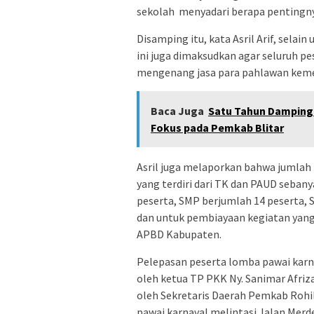
sekolah menyadari berapa pentingn
Disamping itu, kata Asril Arif, sel
ini juga dimaksudkan agar seluruh pe
mengenang jasa para pahlawan keme
Baca Juga
Satu Tahun Dampingi
Fokus pada Pemkab Blitar
Asril juga melaporkan bahwa jumlah 
yang terdiri dari TK dan PAUD sebany
peserta, SMP berjumlah 14 peserta, S
dan untuk pembiayaan kegiatan yang
APBD Kabupaten.
Pelepasan peserta lomba pawai karn
oleh ketua TP PKK Ny. Sanimar Afriz
oleh Sekretaris Daerah Pemkab Rohil 
pawai karnaval melintasi Jalan Merd