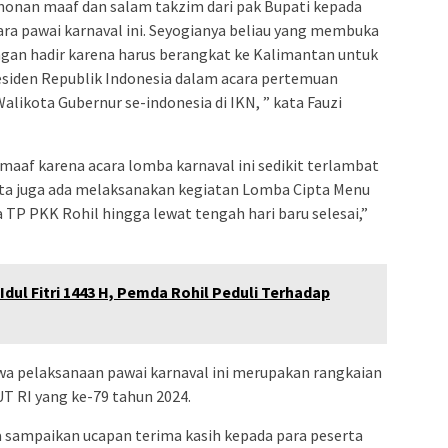
onan maaf dan salam takzim dari pak Bupati kepada
acara pawai karnaval ini. Seyogianya beliau yang membuka
ngan hadir karena harus berangkat ke Kalimantan untuk
iden Republik Indonesia dalam acara pertemuan
likota Gubernur se-indonesia di IKN, ” kata Fauzi
aaf karena acara lomba karnaval ini sedikit terlambat
 kita juga ada melaksanakan kegiatan Lomba Cipta Menu
P PKK Rohil hingga lewat tengah hari baru selesai,”
Idul Fitri 1443 H, Pemda Rohil Peduli Terhadap
wa pelaksanaan pawai karnaval ini merupakan rangkaian
 RI yang ke-79 tahun 2024.
a sampaikan ucapan terima kasih kepada para peserta