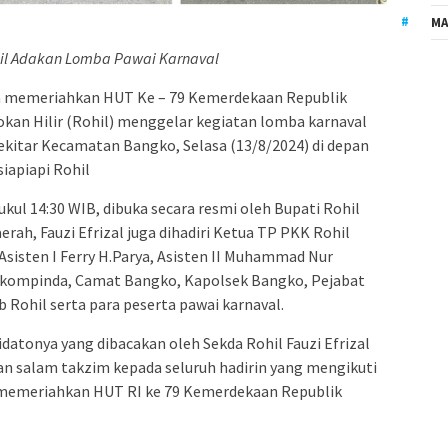
MA
l Adakan Lomba Pawai Karnaval
 memeriahkan HUT Ke – 79 Kemerdekaan Republik
kan Hilir (Rohil) menggelar kegiatan lomba karnaval
 sekitar Kecamatan Bangko, Selasa (13/8/2024) di depan
iapiapi Rohil
kul 14:30 WIB, dibuka secara resmi oleh Bupati Rohil
erah, Fauzi Efrizal juga dihadiri Ketua TP PKK Rohil
Asisten I Ferry H.Parya, Asisten II Muhammad Nur
orkompinda, Camat Bangko, Kapolsek Bangko, Pejabat
b Rohil serta para peserta pawai karnaval.
idatonya yang dibacakan oleh Sekda Rohil Fauzi Efrizal
salam takzim kepada seluruh hadirin yang mengikuti
 memeriahkan HUT RI ke 79 Kemerdekaan Republik