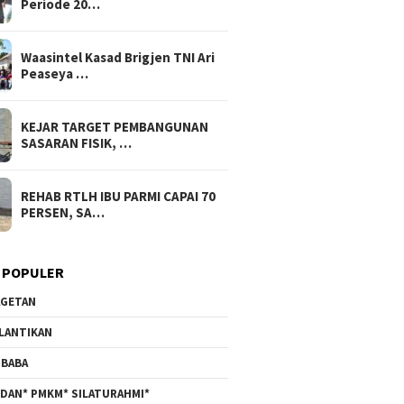
Periode 20…
Waasintel Kasad Brigjen TNI Ari
Peaseya …
KEJAR TARGET PEMBANGUNAN
SASARAN FISIK, …
REHAB RTLH IBU PARMI CAPAI 70
PERSEN, SA…
 POPULER
GETAN
LANTIKAN
BABA
DAN* PMKM* SILATURAHMI*