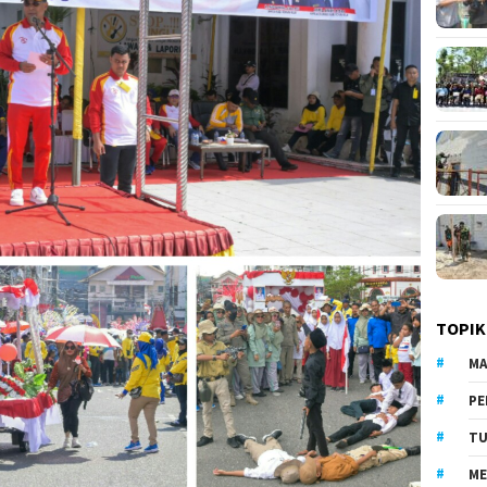
TOPIK
MA
PE
TU
ME