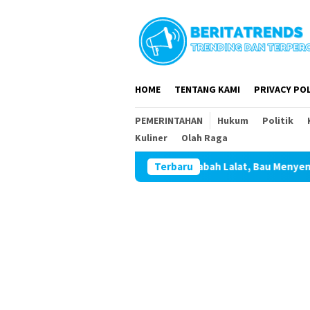
Loncat
ke
konten
HOME
TENTANG KAMI
PRIVACY POL
PEMERINTAHAN
Hukum
Politik
Kuliner
Olah Raga
Wabah Lalat, Bau Menyengat, Pencemaran Udara
Terbaru