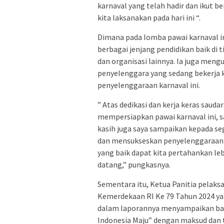
karnaval yang telah hadir dan ikut 
kita laksanakan pada hari ini “.
Dimana pada lomba pawai karnaval ini 
berbagai jenjang pendidikan baik di 
dan organisasi lainnya. Ia juga meng
penyelenggara yang sedang bekerja
penyelenggaraan karnaval ini.
” Atas dedikasi dan kerja keras sauda
mempersiapkan pawai karnaval ini, sa
kasih juga saya sampaikan kepada s
dan mensukseskan penyelenggaraan p
yang baik dapat kita pertahankan le
datang,” pungkasnya.
Sementara itu, Ketua Panitia pelak
Kemerdekaan RI Ke 79 Tahun 2024 yan
dalam laporannya menyampaikan bahw
Indonesia Maju” dengan maksud dan t