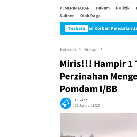
PEMERINTAHAN
Hukum
Politik
Kuliner
Olah Raga
eredar Isu Wartawan Korban Pencurian Jadi Tersangka Diduga Akan
Terbaru
Beranda
Hukum
Miris!!! Hampir 
Perzinahan Menge
Pomdam I/BB
LilikAbdi
23 Januari 2025