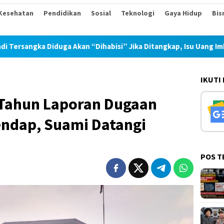
Kesehatan
Pendidikan
Sosial
Teknologi
Gaya Hidup
Bis
 “Dihabisi” Jika Ditangkap, Isu Uang Imbalan 30 Juta Sudah Ber
IKUTI
1 Tahun Laporan Dugaan
ndap, Suami Datangi
POS T