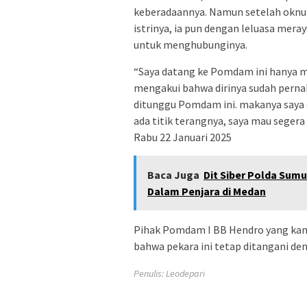
keberadaannya. Namun setelah oknum
istrinya, ia pun dengan leluasa meray
untuk menghubunginya.
“Saya datang ke Pomdam ini hanya me
mengakui bahwa dirinya sudah perna
ditunggu Pomdam ini. makanya saya s
ada titik terangnya, saya mau seger
Rabu 22 Januari 2025
Baca Juga
Dit Siber Polda Sum
Dalam Penjara di Medan
Pihak Pomdam I BB Hendro yang ka
bahwa pekara ini tetap ditangani den
Penulis: Leodepari