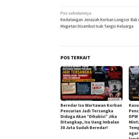
Navigasi
Pos sebelumnya
Kedatangan Jenazah Korban Longsor Bali 
pos
Magetan Disambut Isak Tangis Keluarga
POS TERKAIT
Beredar Isu Wartawan Korban
Kasu
Pencurian Jadi Tersangka
Penc
Diduga Akan “Dihabisi” Jika
DPW 
Ditangkap, Isu Uang Imbalan
Mint
30 Juta Sudah Beredar!
Temp
agar
laru