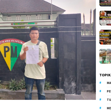
TOPIK
MA
PE
TU
ME