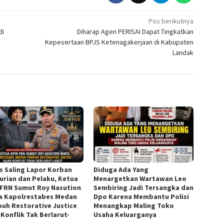
Pos berikutnya
di
Diharap Agen PERISAI Dapat Tingkatkan
Kepesertaan BPJS Ketenagakerjaan di Kabupaten
Landak
s Saling Lapor Korban
Diduga Ada Yang
urian dan Pelaku, Ketua
Menargetkan Wartawan Leo
FRN Sumut Roy Nasution
Sembiring Jadi Tersangka dan
a Kapolrestabes Medan
Dpo Karena Membantu Polisi
uh Restorative Justice
Menangkap Maling Toko
 Konflik Tak Berlarut-
Usaha Keluarganya
t