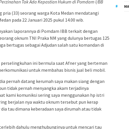
Perzinahan Tak Ada Kepastian Hukum di Pomdam I/BB
MA
g pria (33) seorang warga Kota Medan mendatangi
edan pada 22 Januari 2025 pukul 14.00 wib.
yakan laporannya di Pomdam IBB terkait dengan
seorang oknum TNI Praka NM yang dulunya bertugas 125
ga bertugas sebagai Adjudan salah satu komandan di
 perselingkuhan ini bermula saat Afner yang berteman
erkomunikasi untuk membahas bisnis jual beli mobil.
dia pernah datang kerumah saya makan siang dengan
pun tidak pernah menyangka akam terjadinya
aat kami komuniksi sering saya menggunakan hp istri
ring berjalan nya waktu oknum tersebut pun kerap
dia tau dimana keberadaan saya dirumah atau tidak
terlebih dahulu menghubunginya untuk mencari tau