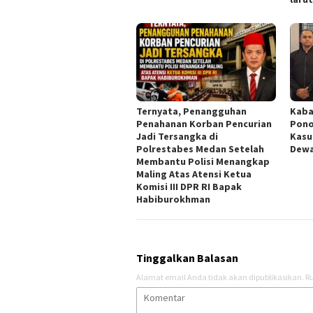
Ternyata, Penangguhan
Kaba
Penahanan Korban Pencurian
Pono
Jadi Tersangka di
Kasu
Polrestabes Medan Setelah
Dew
Membantu Polisi Menangkap
Maling Atas Atensi Ketua
Komisi III DPR RI Bapak
Habiburokhman
Tinggalkan Balasan
Alamat email Anda tidak akan dipublikasikan.
Ru