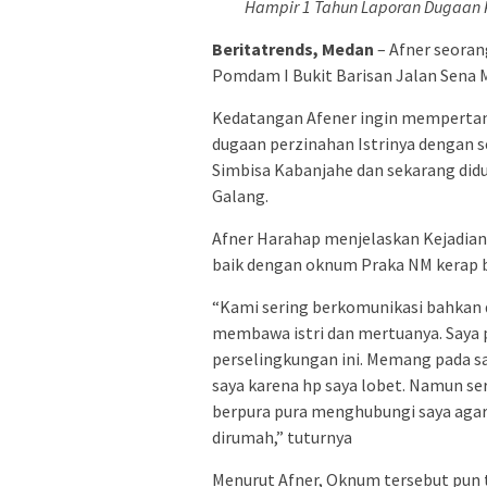
Hampir 1 Tahun Laporan Dugaan 
Beritatrends, Medan
– Afner seoran
Pomdam I Bukit Barisan Jalan Sena M
Kedatangan Afener ingin mempertan
dugaan perzinahan Istrinya dengan 
Simbisa Kabanjahe dan sekarang didu
Galang.
Afner Harahap menjelaskan Kejadian
baik dengan oknum Praka NM kerap b
“Kami sering berkomunikasi bahkan 
membawa istri dan mertuanya. Saya 
perselingkungan ini. Memang pada s
saya karena hp saya lobet. Namun se
berpura pura menghubungi saya agar 
dirumah,” tuturnya
Menurut Afner, Oknum tersebut pun 