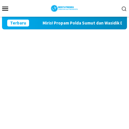
Loncat
Menu
ke
Mobile
konten
or
Terbaru
Miris! Propam Polda Sumut dan Wasidik Ditreskrimum D