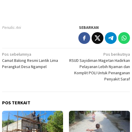
Penulis: Ani
SEBARKAN
Navigasi
Pos sebelumnya
Pos berikutnya
Camat Balong Resmi Lantik Lima
RSUD Sayidiman Magetan Hadirkan
pos
Perangkat Desa Ngampel
Pelayanan Lebih Nyaman dan
Komplit POLI Untuk Penanganan
Penyakit Saraf
POS TERKAIT