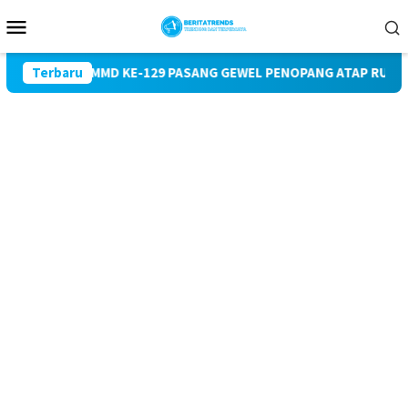
Loncat
Menu
ke
Mobile
konten
GAS TMMD KE-129 PASANG GEWEL PENOPANG ATAP RUMAH SASAR
Terbaru