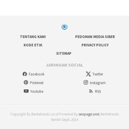
TENTANG KAMI
PEDOMAN MEDIA SIBER
KODE ETIK
PRIVACY POLICY
SITEMAP
JARINGAN SOCIAL
Facebook
Twitter
Pinterest
Instagram
Youtube
RSS
Copyright By Beritatrends.co.id Powered By
seopage.one
| Beritatrends
Berdiri Sejak 2014