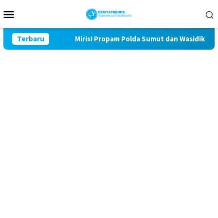
Loncat
Menu
ke
Mobile
konten
u Lor
Terbaru
Miris! Propam Polda Sumut dan Wasidik Ditreskrim