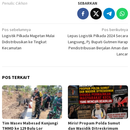
Penulis: Cikhan
SEBARKAN
Navigasi
Pos sebelumnya
Pos berikutnya
Logistik Pilkada Magetan Mulai
Lepas Logistik Pilkada 2024 Secara
pos
Didistribusikan ke Tingkat
Langsung, Pj. Bupati Gutmen Harap
Kecamatan
Pendistribusian Berjalan Aman dan
Lancar
POS TERKAIT
Tim Wasev Mabesad Kunjungi
Miris! Propam Polda Sumut
TMMD ke 129 Bulu Lor
dan Wasidik Ditreskrimum