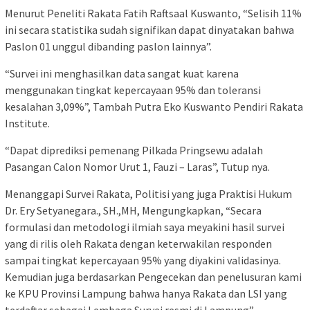
Menurut Peneliti Rakata Fatih Raftsaal Kuswanto, “Selisih 11%
ini secara statistika sudah signifikan dapat dinyatakan bahwa
Paslon 01 unggul dibanding paslon lainnya”.
“Survei ini menghasilkan data sangat kuat karena
menggunakan tingkat kepercayaan 95% dan toleransi
kesalahan 3,09%”, Tambah Putra Eko Kuswanto Pendiri Rakata
Institute.
“Dapat diprediksi pemenang Pilkada Pringsewu adalah
Pasangan Calon Nomor Urut 1, Fauzi – Laras”, Tutup nya.
Menanggapi Survei Rakata, Politisi yang juga Praktisi Hukum
Dr. Ery Setyanegara., SH.,MH, Mengungkapkan, “Secara
formulasi dan metodologi ilmiah saya meyakini hasil survei
yang di rilis oleh Rakata dengan keterwakilan responden
sampai tingkat kepercayaan 95% yang diyakini validasinya.
Kemudian juga berdasarkan Pengecekan dan penelusuran kami
ke KPU Provinsi Lampung bahwa hanya Rakata dan LSI yang
terdaftar sebagai Lembaga Survei resmi di Lampung”.