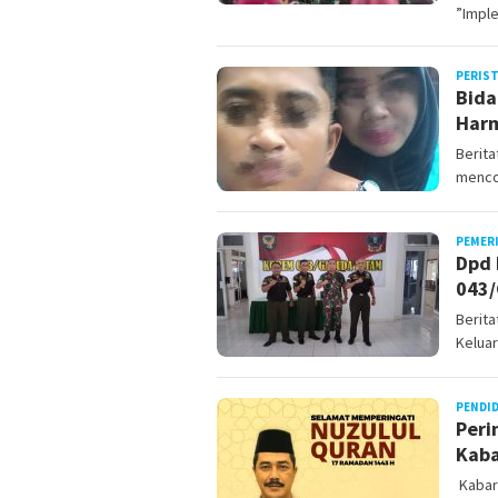
”Impl
PERIS
Bida
Harm
Berita
menco
PEMER
Dpd 
043
Berit
Keluar
PENDI
Peri
Kaba
Kabare