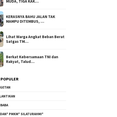
MUDA, TIGA KAK…
KERASNYA BAHU JALAN TAK
MAMPU DITEMBUS, …
Lihat Warga Angkat Beban Berat
Satgas TM…
Berkat Kebersamaan TNI dan
Rakyat, Talud…
 POPULER
GETAN
LANTIKAN
6
8 Agustus 2026
8 Agustus 2026
BABA
han Keagamaan
TAK MAU KALAH DENGAN
KERASNYA BA
Non Fisik TMMD 129
YANG MUDA, TIGA KAKEK INI
MAMPU DITEM
DAN* PMKM* SILATURAHMI*
TURUT BANTU SATGAS
TMMD KE-129