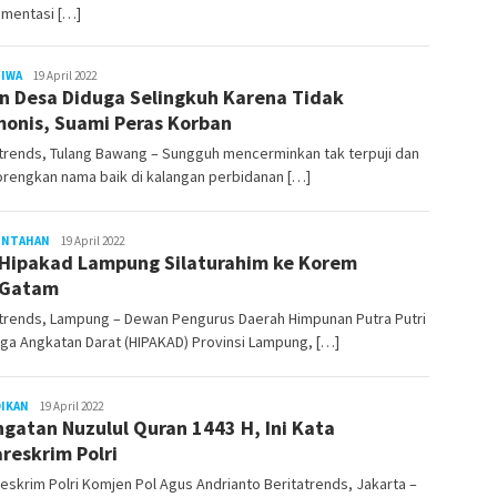
ementasi […]
TIWA
LilikAbdi
19 April 2022
n Desa Diduga Selingkuh Karena Tidak
onis, Suami Peras Korban
trends, Tulang Bawang – Sungguh mencerminkan tak terpuji dan
rengkan nama baik di kalangan perbidanan […]
INTAHAN
LilikAbdi
19 April 2022
Hipakad Lampung Silaturahim ke Korem
/Gatam
atrends, Lampung – Dewan Pengurus Daerah Himpunan Putra Putri
ga Angkatan Darat (HIPAKAD) Provinsi Lampung, […]
DIKAN
LilikAbdi
19 April 2022
ngatan Nuzulul Quran 1443 H, Ini Kata
reskrim Polri
skrim Polri Komjen Pol Agus Andrianto Beritatrends, Jakarta –