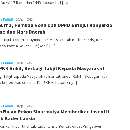
 Nuzul 17 Ramadan 1443 H disambut […]
INTAHAN
LilikAbdi
19 April 2022
purna, Pemkab Rohil dan DPRD Setujui Ranperda
e dan Mars Daerah
etujui Ranperda Hymne dan Mars Daerah Beritatrends, Rohil –
abupaten Rokan Hilir (Rohil) […]
INTAHAN
LilikAbdi
19 April 2022
PKK Rohil, Berbagi Takjil Kepada Masyarakat
i Takjil kepada Masyarakat. Beritatrends, Rohil – Sebagai rasa
k kepedulian sesama Tim PKK kabupaten […]
INTAHAN
LilikAbdi
18 April 2022
 Bulan Pekon Sinarmulya Memberikan Insentif
k Kader Lansia
ikan Insentif untuk kader lansia Beritatrends, Pringsewu –