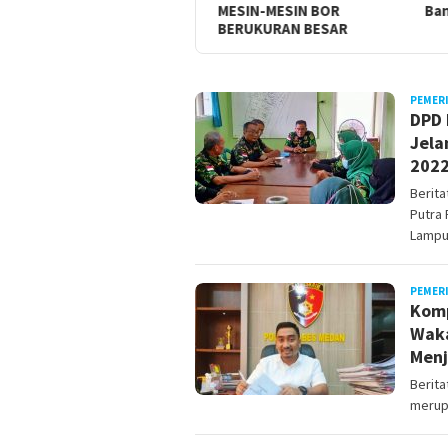
TMMD BANGUN JALAN
MESIN-MESIN BOR
Ban
BERUKURAN BESAR
BERITATRENDS
PEMER
DPD 
Jela
202
Berit
Putra 
Lampu
PEMER
Komp
Waka
Menj
Berita
merup