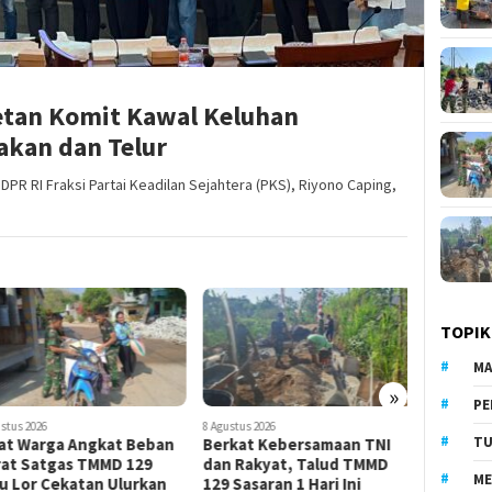
tan Komit Kawal Keluhan
akan dan Telur
PR RI Fraksi Partai Keadilan Sejahtera (PKS), Riyono Caping,
TOPIK
MA
»
PE
tus 2026
8 Agustus 2026
8 Agustus 202
TU
at Warga Angkat Beban
Berkat Kebersamaan TNI
Penyulu
at Satgas TMMD 129
dan Rakyat, Talud TMMD
Sasaran 
ME
 Lor Cekatan Ulurkan
129 Sasaran 1 Hari Ini
Bulu Lor