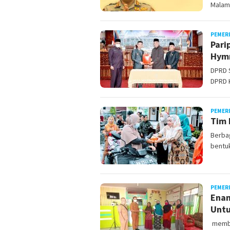
Malam
PEMER
Pari
Hymn
DPRD S
DPRD K
PEMER
Tim 
Berbag
bentu
PEMER
Enam
Untu
member