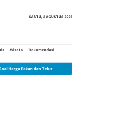
SABTU, 8 AGUSTUS 2026
nis
Wisata
Rekomendasi
n Telur
TAK MAU KALAH DENGAN YANG MUDA, TIGA KAKEK