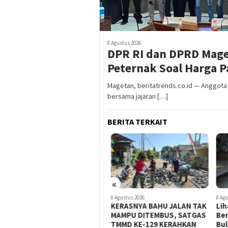
8 Agustus 2026
DPR RI dan DPRD Mage
Peternak Soal Harga P
Magetan, beritatrends.co.id — Anggota D
bersama jajaran […]
BERITA TERKAIT
«
8 Agustus 2026
8 Agustus 2026
8 Agus
TAK MAU KALAH DENGAN
KERASNYA BAHU JALAN TAK
Lih
YANG MUDA, TIGA KAKEK INI
MAMPU DITEMBUS, SATGAS
Ber
TURUT BANTU SATGAS
TMMD KE-129 KERAHKAN
Bulu