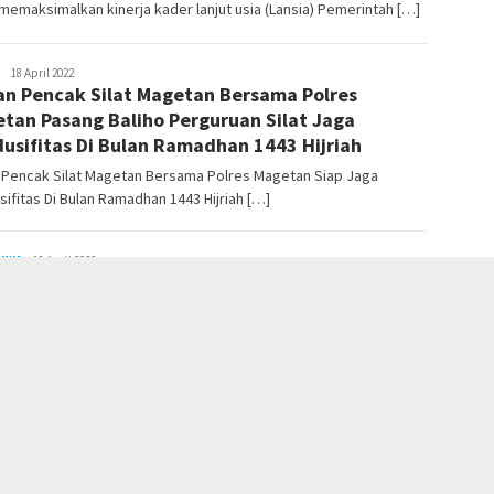
emaksimalkan kinerja kader lanjut usia (Lansia) Pemerintah […]
LilikAbdi
18 April 2022
an Pencak Silat Magetan Bersama Polres
tan Pasang Baliho Perguruan Silat Jaga
usifitas Di Bulan Ramadhan 1443 Hijriah
n Pencak Silat Magetan Bersama Polres Magetan Siap Jaga
ifitas Di Bulan Ramadhan 1443 Hijriah […]
TIWA
LilikAbdi
18 April 2022
ter Lanud Iswahjudi Latihan Pengeboman Air To
nd di AWR Pulung Ponorogo
at Tempur Lanud Iswahjudi Bakal Lakukan Pengeboman di
ogo Selama Dua Pekan Beritatrends, Ponorogo […]
INTAHAN
LilikAbdi
18 April 2022
 Bulan Pekon Sinarmulya memberikan Insentif
k kader lansia