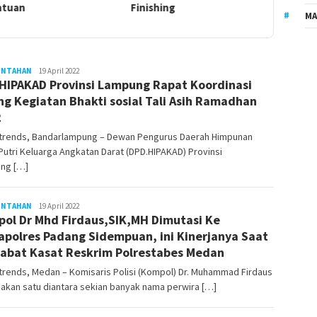
tuan
Finishing
MA
INTAHAN
LilikAbdi
19 April 2022
HIPAKAD Provinsi Lampung Rapat Koordinasi
ng Kegiatan Bhakti sosial Tali Asih Ramadhan
2
atrends, Bandarlampung – Dewan Pengurus Daerah Himpunan
Putri Keluarga Angkatan Darat (DPD.HIPAKAD) Provinsi
ng […]
INTAHAN
LilikAbdi
19 April 2022
ol Dr Mhd Firdaus,SIK,MH Dimutasi Ke
polres Padang Sidempuan, ini Kinerjanya Saat
abat Kasat Reskrim Polrestabes Medan
trends, Medan – Komisaris Polisi (Kompol) Dr. Muhammad Firdaus
akan satu diantara sekian banyak nama perwira […]