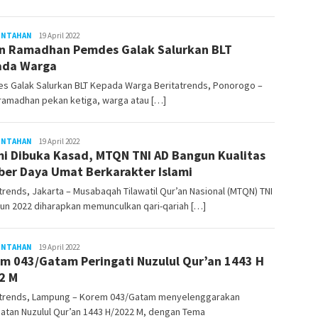
INTAHAN
LilikAbdi
19 April 2022
n Ramadhan Pemdes Galak Salurkan BLT
ada Warga
s Galak Salurkan BLT Kepada Warga Beritatrends, Ponorogo –
ramadhan pekan ketiga, warga atau […]
INTAHAN
LilikAbdi
19 April 2022
i Dibuka Kasad, MTQN TNI AD Bangun Kualitas
er Daya Umat Berkarakter Islami
trends, Jakarta – Musabaqah Tilawatil Qur’an Nasional (MTQN) TNI
un 2022 diharapkan memunculkan qari-qariah […]
INTAHAN
LilikAbdi
19 April 2022
m 043/Gatam Peringati Nuzulul Qur’an 1443 H
2 M
atrends, Lampung – Korem 043/Gatam menyelenggarakan
atan Nuzulul Qur’an 1443 H/2022 M, dengan Tema