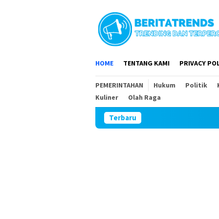
Loncat
ke
konten
HOME
TENTANG KAMI
PRIVACY POL
PEMERINTAHAN
Hukum
Politik
Kuliner
Olah Raga
Terbaru
DPR RI dan D