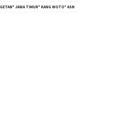
TMMD BANGUN JALAN
MESIN-MESIN
GETAN* JAWA TIMUR* KANG WOTO* ASN
BERUKURAN 