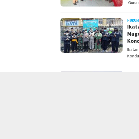
Guna m
HUKUM
Ikat
Mage
Kond
Ikata
Kondus
PERIS
Figh
Grou
Pesaw
Ponor
PEMER
Enam
untu