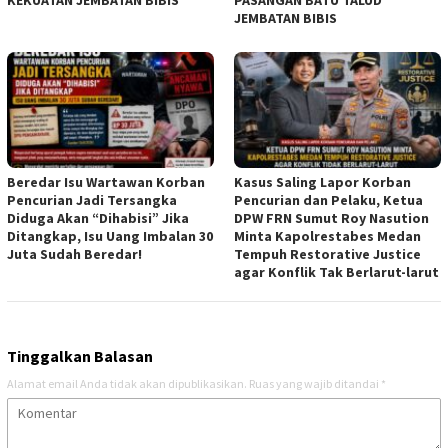
KEKUATAN JEMBATAN BIBIS
PASANGAN BATU TALUD
JEMBATAN BIBIS
Beredar Isu Wartawan Korban
Kasus Saling Lapor Korban
Pencurian Jadi Tersangka
Pencurian dan Pelaku, Ketua
Diduga Akan “Dihabisi” Jika
DPW FRN Sumut Roy Nasution
Ditangkap, Isu Uang Imbalan 30
Minta Kapolrestabes Medan
Juta Sudah Beredar!
Tempuh Restorative Justice
agar Konflik Tak Berlarut-larut
Tinggalkan Balasan
Alamat email Anda tidak akan dipublikasikan.
Ruas yang wajib ditandai
*