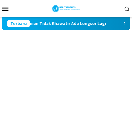
Loncat
Menu
ke
Mobile
konten
ak Giman Tidak Khawatir Ada Longsor Lagi
Terbaru
Talud Rampu