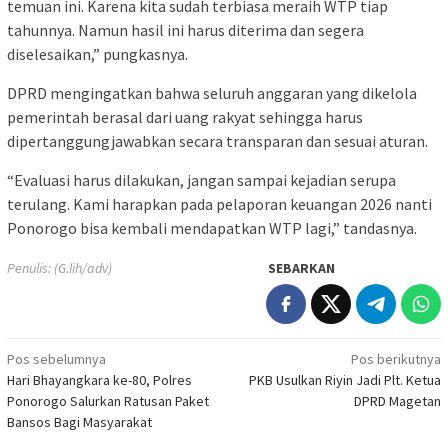
temuan ini. Karena kita sudah terbiasa meraih WTP tiap
tahunnya. Namun hasil ini harus diterima dan segera
diselesaikan,” pungkasnya.
DPRD mengingatkan bahwa seluruh anggaran yang dikelola
pemerintah berasal dari uang rakyat sehingga harus
dipertanggungjawabkan secara transparan dan sesuai aturan.
“Evaluasi harus dilakukan, jangan sampai kejadian serupa
terulang. Kami harapkan pada pelaporan keuangan 2026 nanti
Ponorogo bisa kembali mendapatkan WTP lagi,” tandasnya.
Penulis: (G.lih/adv)
SEBARKAN
Navigasi
Pos sebelumnya
Pos berikutnya
Hari Bhayangkara ke-80, Polres
PKB Usulkan Riyin Jadi Plt. Ketua
pos
Ponorogo Salurkan Ratusan Paket
DPRD Magetan
Bansos Bagi Masyarakat