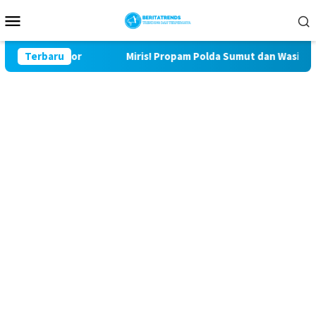
Loncat
Menu
ke
Mobile
konten
Bulu Lor
Terbaru
Miris! Propam Polda Sumut dan Wasidik Ditresk