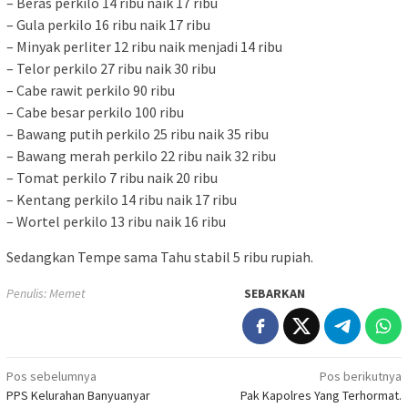
– Beras perkilo 14 ribu naik 17 ribu
– Gula perkilo 16 ribu naik 17 ribu
– Minyak perliter 12 ribu naik menjadi 14 ribu
– Telor perkilo 27 ribu naik 30 ribu
– Cabe rawit perkilo 90 ribu
– Cabe besar perkilo 100 ribu
– Bawang putih perkilo 25 ribu naik 35 ribu
– Bawang merah perkilo 22 ribu naik 32 ribu
– Tomat perkilo 7 ribu naik 20 ribu
– Kentang perkilo 14 ribu naik 17 ribu
– Wortel perkilo 13 ribu naik 16 ribu
Sedangkan Tempe sama Tahu stabil 5 ribu rupiah.
Penulis: Memet
SEBARKAN
Navigasi
Pos sebelumnya
Pos berikutnya
PPS Kelurahan Banyuanyar
Pak Kapolres Yang Terhormat.
pos