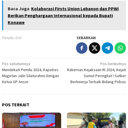
Baca Juga
Kolaborasi Firsts Union Lebanon dan PPWI
Berikan Penghargaan Internasional kepada Bupati
Konawe
Penulis: Esti
SEBARKAN
Navigasi
Pos sebelumnya
Pos berikutnya
Mendekati Pemilu 2024, Kapolres
Rakernas Kejaksaan RI 2024, Kejati
pos
Magetan Jalin Silaturahmi Dengan
Sumut Peringkat I Satker
Ketua GP Ansor
Berkinerja Terbaik Bidang Pidsus
POS TERKAIT