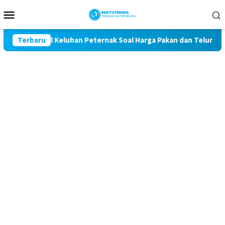
Loncat
Menu
ke
Mobile
konten
t Kawal Keluhan Peternak Soal Harga Pakan dan Telur
Terbaru
T