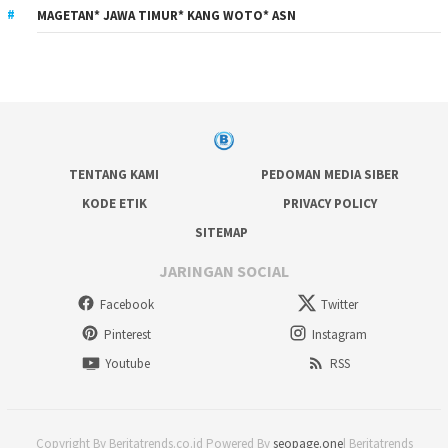
MAGETAN* JAWA TIMUR* KANG WOTO* ASN
TENTANG KAMI
PEDOMAN MEDIA SIBER
KODE ETIK
PRIVACY POLICY
SITEMAP
JARINGAN SOCIAL
Facebook
Twitter
Pinterest
Instagram
Youtube
RSS
Copyright By Beritatrends.co.id Powered By
seopage.one
| Beritatrends