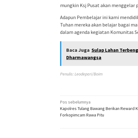
mungkin Ksj Pusat akan menggelar pa
Adapun Pembelajar ini kami mendidik
Tuhan mereka akan belajar bagai ma
dalam agenda kegiatan Komunitas Se
Baca Juga
Sulap Lahan Terben
Dharmawangsa
Penulis: Leodepari/Boim
Navigasi
Pos sebelumnya
Kapolres Tulang Bawang Berikan Reward 
pos
Forkopimcam Rawa Pitu