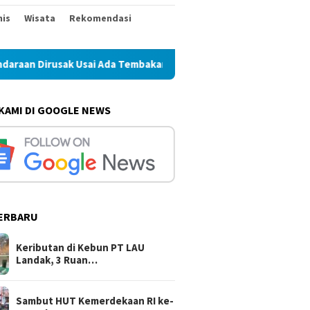
nis
Wisata
Rekomendasi
ak Usai Ada Tembakan Peringatan
Sambut HUT Kemerdekaa
 KAMI DI GOOGLE NEWS
ERBARU
Keributan di Kebun PT LAU
Landak, 3 Ruan…
Sambut HUT Kemerdekaan RI ke-