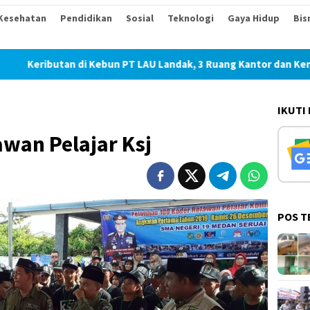
Kesehatan
Pendidikan
Sosial
Teknologi
Gaya Hidup
Bis
an di Kebun PT LAU Landak, 3 Ruang Kantor dan Kendaraan Dirus
IKUTI
awan Pelajar Ksj
POS T