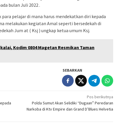
da bulan Juli 2022 .
 para pelajar di mana harus mendekatkan diri kepada
na melakukan kegiatan Amal seperti bersedekah di
dekah Jum at ( Ksj ) ungkap ketua umum Ksj.
gkalai, Kodim 0804 Magetan Resmikan Taman
SEBARKAN
Pos berikutnya
Kepada
Polda Sumut Akan Selidiki “Dugaan” Peredaran
Narkoba di Ktv Empire dan Grand D’Blues Helvetia