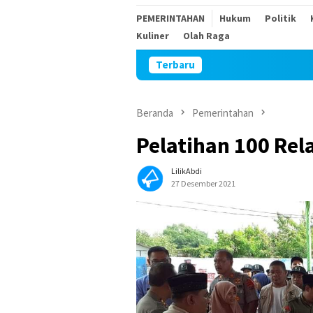
PEMERINTAHAN
Hukum
Politik
Kuliner
Olah Raga
Terbaru
Keribut
Beranda
Pemerintahan
Pelatihan 100 Rel
LilikAbdi
27 Desember 2021