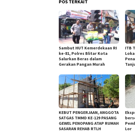
POS TERKAIT
Sambut HUT Kemerdekaan RI
ITB 
ke-81, Polres Blitar Kota
Loka
Salurkan Beras dalam
Pena
Gerakan Pangan Murah
Tanj
KEBUT PENGERJAAN, ANGGOTA
Eksp
SATGAS TMMD KE-129 PASANG
bers
GEWEL PENOPANG ATAP RUMAH
Pemb
SASARAN REHAB RTLH
Lor