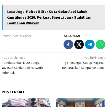
Baca Juga
Polres Blitar Kota Gelar Apel Sabuk
Kamtibmas 2026, Perkuat Sinergi Jaga Stabilitas
Keamanan Wilayah
Penulis: slamet riyadi
SEBARKAN
Navigasi
Pos sebelumnya
Pos berikutnya
Pemda Landak MOU dengan
Tiga Pasangan Cabup Magetan
pos
Yayasan Solidaridad Network
Deklarasikan Kampanye Damai
Indonesia
POS TERKAIT