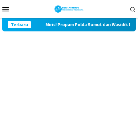
Loncat
Menu
ke
Mobile
konten
 Lor
Terbaru
Miris! Propam Polda Sumut dan Wasidik Ditreskrimum