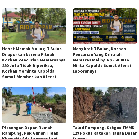
Hebat Mamak Maling, 7 Bulan
Mangkrak 7 Bulan, Korban
Dilaporkan karena Fitnah
Pencurian Yang Difitnah
Korban Pencurian Memerasnya
Memeras Maling Rp250 Juta
250 Juta Tidak Diperiksa,
Minta Kapolda Sumut Atensi
Korban Meminta Kapolda
Laporannya
Sumut Memberikan Atensi
Plesengan Depan Rumah
Talud Rampung, Satgas TMMD
Rampung, Pak Giman Tidak
129 Fokus Ratakan Tanah Dasar
Khawatir Ada Longsor Lagi
Sungai