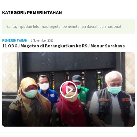
KATEGORI:
PEMERINTAHAN
Berita, Tips dan Informasi seputar pemerintahan daerah dan nasional
PEMERINTAHAN
LilikAbdi
5 November 2021
11 ODGJ Magetan di Berangkatkan ke RSJ Menur Surabaya