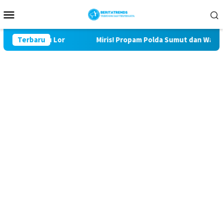
Loncat
Menu
ke
Mobile
konten
lu Lor
Terbaru
Miris! Propam Polda Sumut dan Wasidik Ditreskri