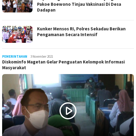
Pakoe Boewono Tinjau Vaksinasi Di Desa
Dadapan
Kunker Mensos RI, Polres Sekadau Berikan
Pengamanan Secara Intensif
PEMERINTAHAN
LilikAbdi
3 November 2021
Diskominfo Magetan Gelar Penguatan Kelompok Informasi
Masyarakat