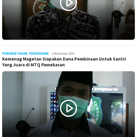
PEMERINTAHAN
,
PENDIDIKAN
LilikAbdi
2 November 2021
Kemenag Magetan Siapakan Dana Pembinaan Untuk Santri
Yang Juara di MTQ Pamekasan