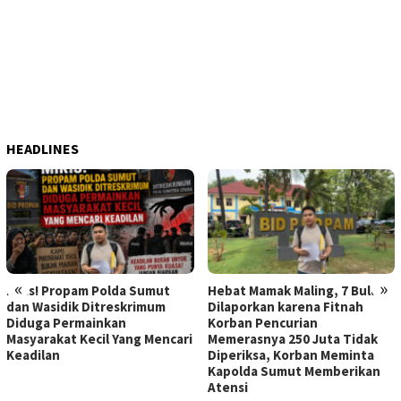
HEADLINES
«
»
Miris! Propam Polda Sumut
Hebat Mamak Maling, 7 Bulan
dan Wasidik Ditreskrimum
Dilaporkan karena Fitnah
Diduga Permainkan
Korban Pencurian
Masyarakat Kecil Yang Mencari
Memerasnya 250 Juta Tidak
Keadilan
Diperiksa, Korban Meminta
Kapolda Sumut Memberikan
Atensi