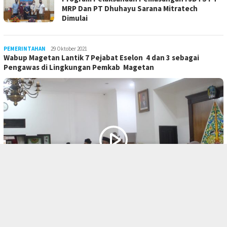
MRP Dan PT Dhuhayu Sarana Mitratech
Dimulai
PEMERINTAHAN
LilikAbdi
29 Oktober 2021
Wabup Magetan Lantik 7 Pejabat Eselon 4 dan 3 sebagai
Pengawas di Lingkungan Pemkab Magetan
PEMERINTAHAN
LilikAbdi
29 Oktober 2021