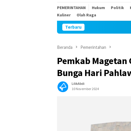
PEMERINTAHAN
Hukum
Politik
Kuliner
Olah Raga
Terbaru
Sambut
Beranda
Pemerintahan
Pemkab Magetan G
Bunga Hari Pahla
LilikAbdi
10 November 2024