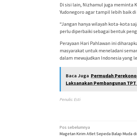
Di sisi lain, Nizhamul juga memint
Yudonegoro agar tampil lebih baik 
“Jangan hanya wilayah kota-kota sa
perlu diperbaiki sebagai bentuk pen
Perayaan Hari Pahlawan ini diharap
masyarakat untuk meneladani seman
dalam mewujudkan Indonesia yang le
Baca Juga
Permudah Perekono
Laksanakan Pembangunan TPT J
Penulis: Esti
Navigasi
Pos sebelumnya
Magetan Kirim Atlet Sepeda Balap Muda d
pos