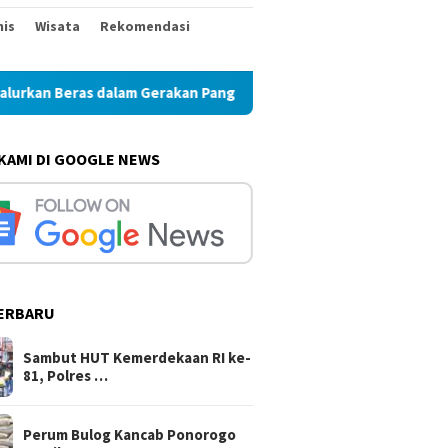
nis
Wisata
Rekomendasi
dalam Gerakan Pangan Murah
Perum Bulog Kancab Ponoro
 KAMI DI GOOGLE NEWS
ERBARU
Sambut HUT Kemerdekaan RI ke-
81, Polres …
Perum Bulog Kancab Ponorogo