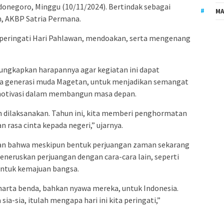
negoro, Minggu (10/11/2024). Bertindak sebagai
MA
n, AKBP Satria Permana.
mperingati Hari Pahlawan, mendoakan, serta mengenang
ungkapkan harapannya agar kegiatan ini dapat
ya generasi muda Magetan, untuk menjadikan semangat
motivasi dalam membangun masa depan.
un dilaksanakan. Tahun ini, kita memberi penghormatan
 rasa cinta kepada negeri,” ujarnya.
an bahwa meskipun bentuk perjuangan zaman sekarang
eneruskan perjuangan dengan cara-cara lain, seperti
 untuk kemajuan bangsa.
arta benda, bahkan nyawa mereka, untuk Indonesia.
-sia, itulah mengapa hari ini kita peringati,”