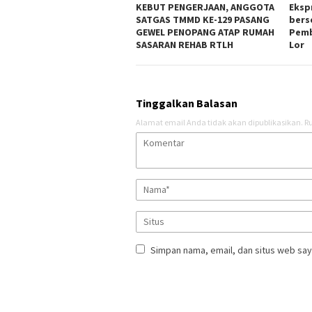
KEBUT PENGERJAAN, ANGGOTA
Eksp
SATGAS TMMD KE-129 PASANG
bers
GEWEL PENOPANG ATAP RUMAH
Pemb
SASARAN REHAB RTLH
Lor
Tinggalkan Balasan
Alamat email Anda tidak akan dipublikasikan.
Ru
Simpan nama, email, dan situs web say