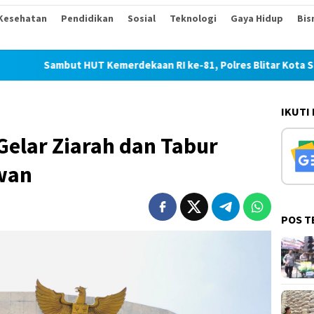
Kesehatan
Pendidikan
Sosial
Teknologi
Gaya Hidup
Bis
 HUT Kemerdekaan RI ke-81, Polres Blitar Kota Salurkan Beras 
IKUTI
elar Ziarah dan Tabur
wan
POS T