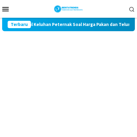
Loncat
Menu
ke
Mobile
konten
t Kawal Keluhan Peternak Soal Harga Pakan dan Telur
Terbaru
T