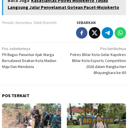
Baca Juga
Kasatlantas Polres Mojokerto Tinjau
Langsung Jalur Penyelamat Gotean Pacet-Mojokerto
Penulis: Dominikus Tolek/Kominfo
SEBARKAN
Navigasi
Pos sebelumnya
Pos berikutnya
Plt Bagus Panuntun Ajak Warga
Polres Blitar Kota Gelar Kapolres
pos
Bersalawat Doakan Kota Madiun
Blitar Kota Esports Competition
Maju Dan Mendunia
2026 dalam Rangka Hari
Bhayangkara ke-80
POS TERKAIT