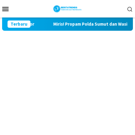
Loncat
Menu
ke
Mobile
konten
Bulu Lor
Terbaru
Miris! Propam Polda Sumut dan Wasidik Ditresk