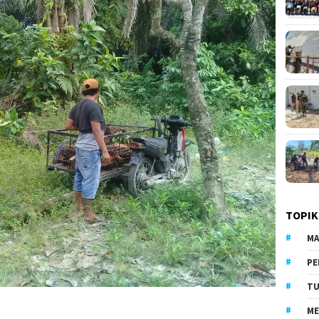
TOPIK
MA
PE
TU
ME