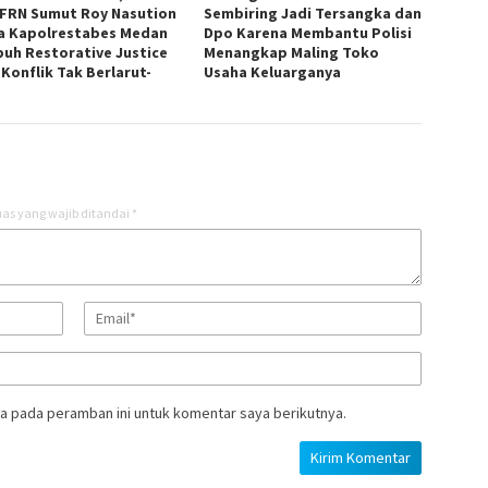
FRN Sumut Roy Nasution
Sembiring Jadi Tersangka dan
a Kapolrestabes Medan
Dpo Karena Membantu Polisi
uh Restorative Justice
Menangkap Maling Toko
 Konflik Tak Berlarut-
Usaha Keluarganya
t
as yang wajib ditandai
*
a pada peramban ini untuk komentar saya berikutnya.