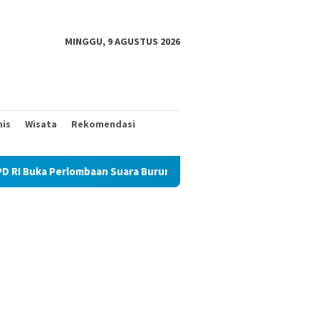
MINGGU, 9 AGUSTUS 2026
nis
Wisata
Rekomendasi
ombaan Suara Burung Perkutut
Waasintel Kasad Brigjen TN