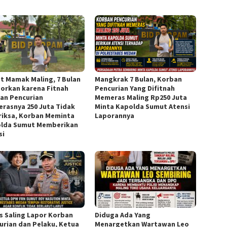
t Mamak Maling, 7 Bulan
Mangkrak 7 Bulan, Korban
porkan karena Fitnah
Pencurian Yang Difitnah
an Pencurian
Memeras Maling Rp250 Juta
rasnya 250 Juta Tidak
Minta Kapolda Sumut Atensi
riksa, Korban Meminta
Laporannya
lda Sumut Memberikan
si
s Saling Lapor Korban
Diduga Ada Yang
urian dan Pelaku, Ketua
Menargetkan Wartawan Leo