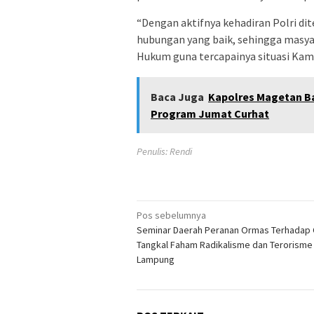
“Dengan aktifnya kehadiran Polri di
hubungan yang baik, sehingga masya
Hukum guna tercapainya situasi Kam
Baca Juga
Kapolres Magetan B
Program Jumat Curhat
Penulis: Rendi
Navigasi
Pos sebelumnya
Seminar Daerah Peranan Ormas Terhadap
pos
Tangkal Faham Radikalisme dan Terorisme
Lampung