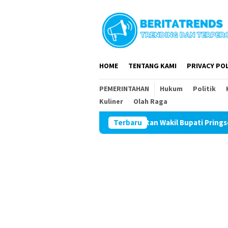
Loncat
ke
konten
HOME
TENTANG KAMI
PRIVACY POL
PEMERINTAHAN
Hukum
Politik
Kuliner
Olah Raga
Mantan Wakil Bupati Pringsewu Periode 2017
Terbaru