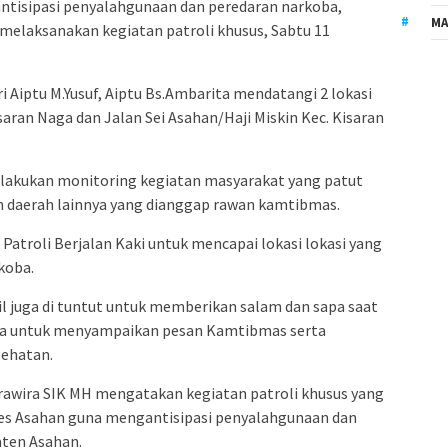
tisipasi penyalahgunaan dan peredaran narkoba,
MA
melaksanakan kegiatan patroli khusus, Sabtu 11
ri Aiptu M.Yusuf, Aiptu Bs.Ambarita mendatangi 2 lokasi
Kisaran Naga dan Jalan Sei Asahan/Haji Miskin Kec. Kisaran
melakukan monitoring kegiatan masyarakat yang patut
n daerah lainnya yang dianggap rawan kamtibmas.
Patroli Berjalan Kaki untuk mencapai lokasi lokasi yang
koba.
il juga di tuntut untuk memberikan salam dan sapa saat
a untuk menyampaikan pesan Kamtibmas serta
ehatan.
awira SIK MH mengatakan kegiatan patroli khusus yang
res Asahan guna mengantisipasi penyalahgunaan dan
aten Asahan.