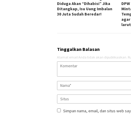
Diduga Akan “Dihabisi” Jika
DPW 
Ditangkap, Isu Uang Imbalan
Mint
30 Juta Sudah Beredar!
Temp
agar
laru
Tinggalkan Balasan
Alamat email Anda tidak akan dipublikasikan.
Ru
Simpan nama, email, dan situs web say