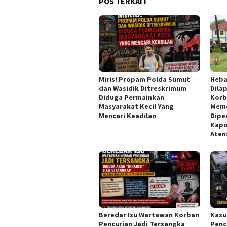
POS TERKAIT
Miris! Propam Polda Sumut
Heba
dan Wasidik Ditreskrimum
Dila
Diduga Permainkan
Korb
Masyarakat Kecil Yang
Meme
Mencari Keadilan
Dipe
Kapo
Aten
Beredar Isu Wartawan Korban
Kasu
Pencurian Jadi Tersangka
Penc