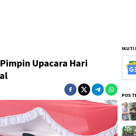
IKUTI
 Pimpin Upacara Hari
al
POS T