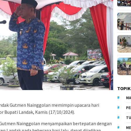
TOPIK
MA
andak Gutmen Nainggolan memimpin upacara hari
PE
r Bupati Landak, Kamis (17/10/2024).
TU
k Gutmen Nainggolan menyampaikan bertepatan dengan
ME
en Landak pada beberapa hari lalu, dapat dijadikan