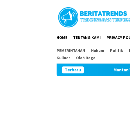
Loncat
ke
konten
HOME
TENTANG KAMI
PRIVACY POL
PEMERINTAHAN
Hukum
Politik
Kuliner
Olah Raga
Terbaru
Mantan Wakil Bupati Pring