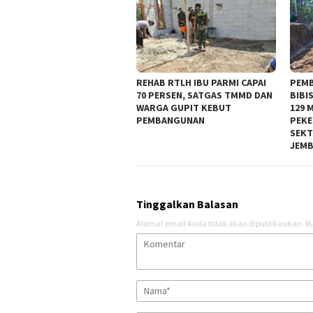
REHAB RTLH IBU PARMI CAPAI
PEM
70 PERSEN, SATGAS TMMD DAN
BIBI
WARGA GUPIT KEBUT
129 
PEMBANGUNAN
PEKE
SEK
JEM
Tinggalkan Balasan
Alamat email Anda tidak akan dipublikasikan.
Ru