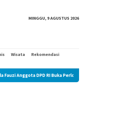
MINGGU, 9 AGUSTUS 2026
nis
Wisata
Rekomendasi
 DPD RI Buka Perlombaan Suara Burung Perkutut
Waasintel