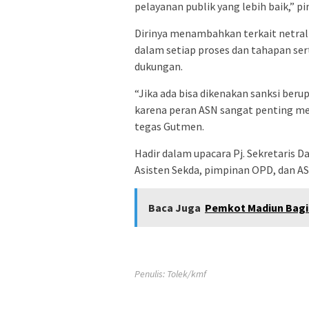
pelayanan publik yang lebih baik,” pi
Dirinya menambahkan terkait netrali
dalam setiap proses dan tahapan ser
dukungan.
“Jika ada bisa dikenakan sanksi ber
karena peran ASN sangat penting men
tegas Gutmen.
Hadir dalam upacara Pj. Sekretaris D
Asisten Sekda, pimpinan OPD, dan A
Baca Juga
Pemkot Madiun Bagi 
Penulis: Tolek/kmf