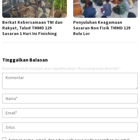
Berkat Kebersamaan TNI dan
Penyuluhan Keagamaan
Rakyat, Talud TMMD 129
Sasaran Non Fisik TMMD 129
Sasaran 1 Hari Ini Finishing
Bulu Lor
Tinggalkan Balasan
Alamat email Anda tidak akan dipublikasikan.
Ruas yang wajib ditandai
*
Simpan nama, email, dan situs web saya pada peramban ini untuk