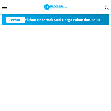
Loncat
Menu
ke
Mobile
konten
awal Keluhan Peternak Soal Harga Pakan dan Telur
Terbaru
TAK 