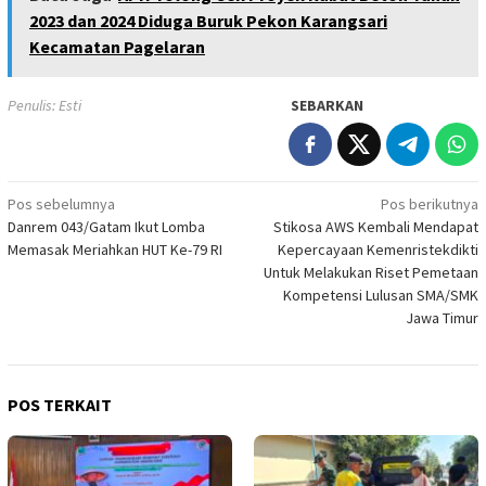
2023 dan 2024 Diduga Buruk Pekon Karangsari
Kecamatan Pagelaran
Penulis: Esti
SEBARKAN
Navigasi
Pos sebelumnya
Pos berikutnya
Danrem 043/Gatam Ikut Lomba
Stikosa AWS Kembali Mendapat
pos
Memasak Meriahkan HUT Ke-79 RI
Kepercayaan Kemenristekdikti
Untuk Melakukan Riset Pemetaan
Kompetensi Lulusan SMA/SMK
Jawa Timur
POS TERKAIT