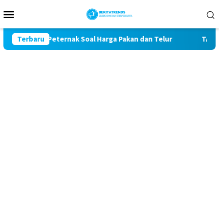
Loncat
Menu
ke
Mobile
konten
luhan Peternak Soal Harga Pakan dan Telur
Terbaru
TAK MAU KAL