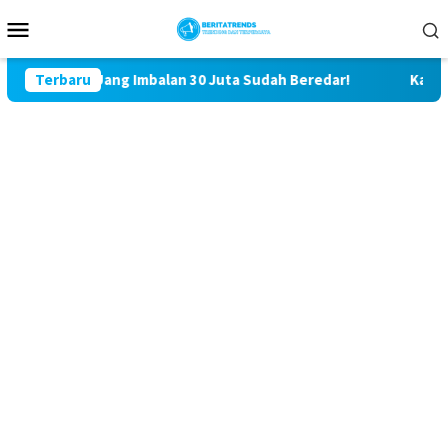
Loncat
Menu
ke
Mobile
konten
, Isu Uang Imbalan 30 Juta Sudah Beredar!
Terbaru
Kasus Saling 