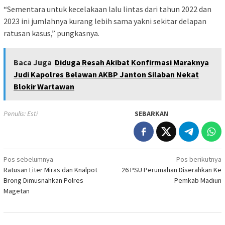
“Sementara untuk kecelakaan lalu lintas dari tahun 2022 dan
2023 ini jumlahnya kurang lebih sama yakni sekitar delapan
ratusan kasus,” pungkasnya.
Baca Juga
Diduga Resah Akibat Konfirmasi Maraknya
Judi Kapolres Belawan AKBP Janton Silaban Nekat
Blokir Wartawan
Penulis: Esti
SEBARKAN
Navigasi
Pos sebelumnya
Pos berikutnya
Ratusan Liter Miras dan Knalpot
26 PSU Perumahan Diserahkan Ke
pos
Brong Dimusnahkan Polres
Pemkab Madiun
Magetan