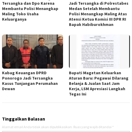
Tersangka dan Dpo Karena
Jadi Tersangka di Polrestabes
Membantu Polisi Menangkap
Medan Setelah Membantu
Maling Toko Usaha
Polisi Menangkap Maling Atas
Keluarganya
Atensi Ketua Komisi III DPR RI
Bapak Habiburokhman
Kabag Keuangan DPRD
Bupati Magetan Keluarkan
Ponorogo Jadi Tersangka
Aturan Baru: Pegawai Dilarang
Kasus Tunjangan Perumahan
Belanja & Jualan Saat Jam
Dewan
Kerja, LSM Apresiasi Langkah
Tegas Ini
Tinggalkan Balasan
Alamat email Anda tidak akan dipublikasikan.
Ruas yang wajib ditandai
*