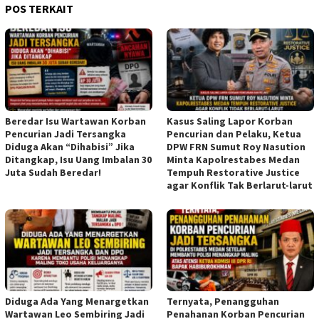
POS TERKAIT
Beredar Isu Wartawan Korban
Kasus Saling Lapor Korban
Pencurian Jadi Tersangka
Pencurian dan Pelaku, Ketua
Diduga Akan “Dihabisi” Jika
DPW FRN Sumut Roy Nasution
Ditangkap, Isu Uang Imbalan 30
Minta Kapolrestabes Medan
Juta Sudah Beredar!
Tempuh Restorative Justice
agar Konflik Tak Berlarut-larut
Diduga Ada Yang Menargetkan
Ternyata, Penangguhan
Wartawan Leo Sembiring Jadi
Penahanan Korban Pencurian