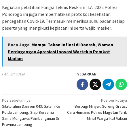
Kegiatan pelatihan Fungsi Teknis Reskrim T.A. 2022 Polres
Ponorogo ini juga memperhatikan protokol kesehatan
pencegahan Covid-19. Termasuk memeriksa suhu badan setiap
peserta yang mengikuti kegiatan ini serta wajib masker.
Baca Juga
Mampu Tekan Inflasi di Daerah, Wamen
Perdagangan Apresiasi Inovasi Wartekin Pemkot
Madiun
Penulis: Susilo
SEBARKAN
Navigasi
Pos sebelumnya
Pos berikutnya
Silaturahmi Danrem 043/Gatam Ke
Berbagi Minyak Goreng Gratis,
pos
Polda Lampung, Siap Bersama
Cara Humanis Polres Magetan Tarik
Sama Mengawal Pembangunan Di
Minat Warga Ikut Vaksin
Provinsi Lampung