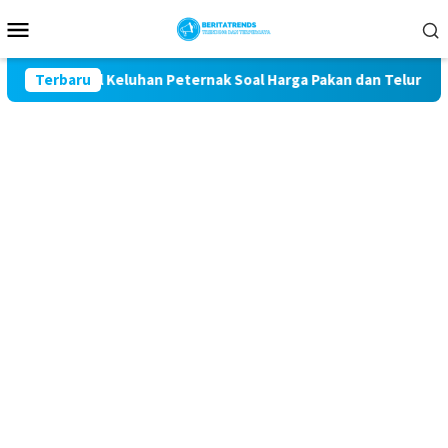
Loncat
Menu
ke
Mobile
konten
it Kawal Keluhan Peternak Soal Harga Pakan dan Telur
Terbaru
T