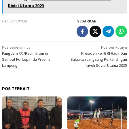
Divisi Utama 2023
Penulis: Cikhan
SEBARKAN
Navigasi
Pos sebelumnya
Pos berikutnya
Pangdam XXI/Radin Inten di
Presiden ke -6 RI Hadir Dan
pos
Sambut Forkopimda Provinsi
Saksikan Langsung Pertandingan
Lampung
Livoli Devisi Utama 2025
POS TERKAIT