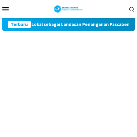
Loncat
Menu
ke
Mobile
konten
 Kearifan Lokal sebagai Landasan Penanganan Pascabencana di Ta
Terbaru