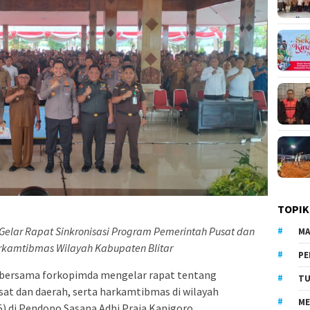
TOPIK
Gelar Rapat Sinkronisasi Program Pemerintah Pusat dan
MA
rkamtibmas Wilayah Kabupaten Blitar
PE
r bersama forkopimda mengelar rapat tentang
TU
at dan daerah, serta harkamtibmas di wilayah
ME
25) di Pendopo Sasana Adhi Praja Kanigoro.