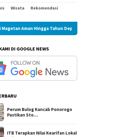
nis
Wisata
Rekomendasi
 Hingga Tahun Depan
ITB Terapkan Nilai Kearifan Lokal
 KAMI DI GOOGLE NEWS
ERBARU
Perum Bulog Kancab Ponorogo
Pastikan Sto…
ITB Terapkan Nilai Kearifan Lokal