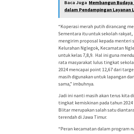
Baca Juga
Membangun Budaya Sa
dalam Pendampingan Layanan La
“Koperasi merah putih dirancang men
Sementara itu untuk sekolah rakyat,
mengirim proposal kepada menteri s
Kelurahan Nglegok, Kecamatan Ngleg
untuk kelas 7,8,9. Hal ini guna me
rata masyarakat lulus tingkat seko
2024 mencapai point 12,67 dari targ
masih digunakan untuk lapangan dan
sama,” imbuhnya.
Jadi ini nanti masih akan terus kita 
tingkat kemiskinan pada tahun 2024 
Blitar merupakan salah satu dianta
terendah di Jawa Timur.
“Peran kecamatan dalam program nas