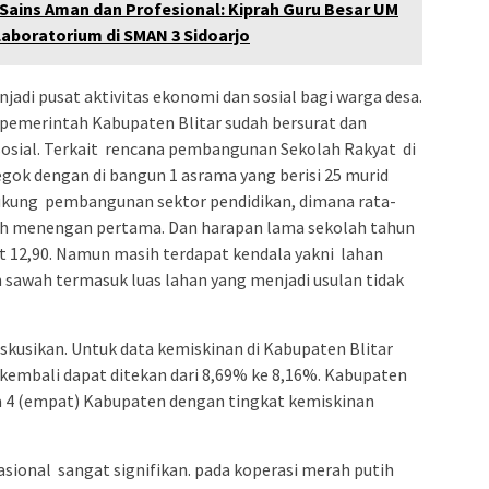
ins Aman dan Profesional: Kiprah Guru Besar UM
boratorium di SMAN 3 Sidoarjo
jadi pusat aktivitas ekonomi dan sosial bagi warga desa.
 pemerintah Kabupaten Blitar sudah bersurat dan
osial. Terkait rencana pembangunan Sekolah Rakyat di
ok dengan di bangun 1 asrama yang berisi 25 murid
ndukung pembangunan sektor pendidikan, dimana rata-
lah menengan pertama. Dan harapan lama sekolah tahun
et 12,90. Namun masih terdapat kendala yakni lahan
 sawah termasuk luas lahan yang menjadi usulan tidak
diskusikan. Untuk data kemiskinan di Kabupaten Blitar
kembali dapat ditekan dari 8,69% ke 8,16%. Kabupaten
ra 4 (empat) Kabupaten dengan tingkat kemiskinan
ional sangat signifikan. pada koperasi merah putih