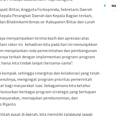
MA
Bupati Blitar, Anggota Forkopimda, Sekretaris Daerah
, Kepala Perangkat Daerah dan Kepala Bagian terkait,
 dan Bhabinkamtibmas se-Kabupaten Blitar dan Lurah
aya menyampaikan terima kasih dan apresiasi atas
am rakor ini. kehadiran kita pada hari ini menunjukkan
lam menjalankan roda pemerintahan dan pembangunan
ususnya terkait dengan implementasi program-program
 harus kita tindak lanjuti bersama-sama”.
rja kompak. sehingga sinergitas dan kolaborasi yang telah
 sepenuhnya, mengingat program prioritas pemerintah
 bagi masyarakat luas. Sebagaimana kita ketahui
luncurkan berbagai program strategis yang bertujuan
 masyarakat, memajukan perekonomian, dan
s Rijanto.
ntah pusat di daerah, kita memiliki tanggung jawab