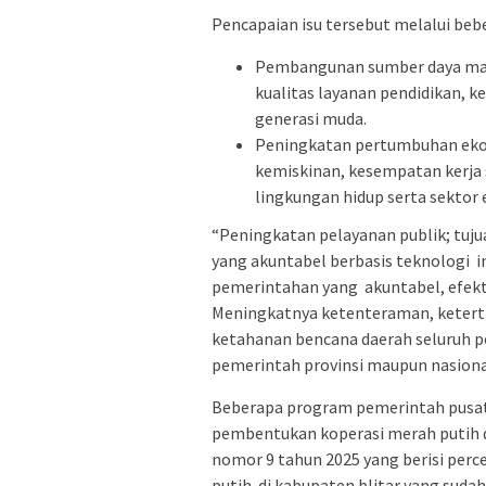
Pencapaian isu tersebut melalui beb
Pembangunan sumber daya manu
kualitas layanan pendidikan, 
generasi muda.
Peningkatan pertumbuhan eko
kemiskinan, kesempatan kerja 
lingkungan hidup serta sektor
“Peningkatan pelayanan publik; tuju
yang akuntabel berbasis teknologi 
pemerintahan yang akuntabel, efekt
Meningkatnya ketenteraman, keter
ketahanan bencana daerah seluruh po
pemerintah provinsi maupun nasiona
Beberapa program pemerintah pusat y
pembentukan koperasi merah putih da
nomor 9 tahun 2025 yang berisi per
putih. di kabupaten blitar yang sud