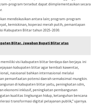
ram-program tersebut dapat diimplementasikan secara
r.
a akan mendiskusikan antara lain; program-program
akyat, kemiskinan, koperasi merah putih, pemantapan
isi Kabupaten Blitar tahun 2025-2030.
aten Blitar, Jawaban Bupati Blitar atas
miliki visi kabupaten blitar berdaya dan berjaya. ini
ejayaan kabupaten blitar agar kembali kawentar,
ional, nasioanal bahkan internasional melalui
 dan pemanfaatan potensi daerah semaksimal mungkin.
angunan di kabupaten blitar yaitu, peningkatan sdm,
an ekonomi inklusif, peningkatan pembangunan
ingatan kualitas lingkungan hidup, ketanguhan bencana
erasi transformasi digital pelayanan publik,” ujarnya.