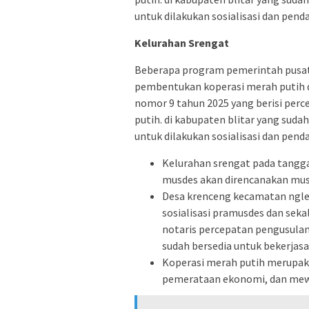
untuk dilakukan sosialisasi dan pend
Kelurahan Srengat
Beberapa program pemerintah pusat y
pembentukan koperasi merah putih da
nomor 9 tahun 2025 yang berisi per
putih. di kabupaten blitar yang sud
untuk dilakukan sosialisasi dan pend
Kelurahan srengat pada tanggal 
musdes akan direncanakan musde
Desa krenceng kecamatan ngleg
sosialisasi pramusdes dan sekal
notaris percepatan pengusula
sudah bersedia untuk bekerja
Koperasi merah putih merupa
pemerataan ekonomi, dan mewu