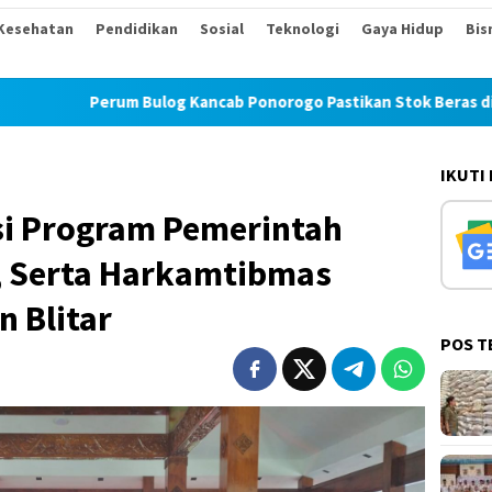
Kesehatan
Pendidikan
Sosial
Teknologi
Gaya Hidup
Bis
m Bulog Kancab Ponorogo Pastikan Stok Beras di Magetan Aman
IKUTI
si Program Pemerintah
, Serta Harkamtibmas
 Blitar
POS T