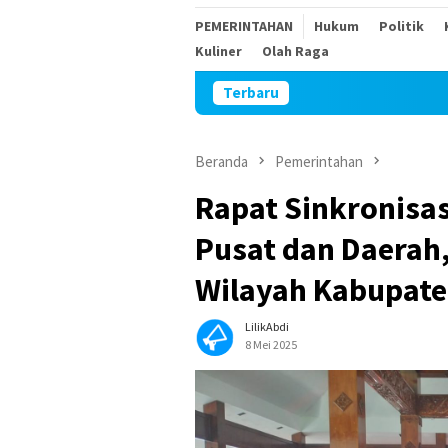
PEMERINTAHAN
Hukum
Politik
Kuliner
Olah Raga
Terbaru
Peru
Beranda
Pemerintahan
Rapat Sinkronisa
Pusat dan Daerah
Wilayah Kabupaten
LilikAbdi
8 Mei 2025