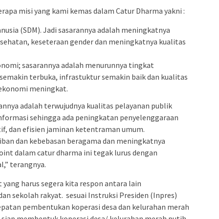
erapa misi yang kami kemas dalam Catur Dharma yakni :
sia (SDM). Jadi sasarannya adalah meningkatnya
kesehatan, keseteraan gender dan meningkatnya kualitas
nomi; sasarannya adalah menurunnya tingkat
semakin terbuka, infrastuktur semakin baik dan kualitas
 ekonomi meningkat.
annya adalah terwujudnya kualitas pelayanan publik
informasi sehingga ada peningkatan penyelenggaraan
if, dan efisien jaminan ketentraman umum.
tiban dan kebebasan beragama dan meningkatnya
int dalam catur dharma ini tegak lurus dengan
l,” terangnya.
ang harus segera kita respon antara lain
n sekolah rakyat. sesuai Instruksi Presiden (Inpres)
cepatan pembentukan koperasi desa dan kelurahan merah
ah siap membentuk koperasi desa/ kelurahan merah putih