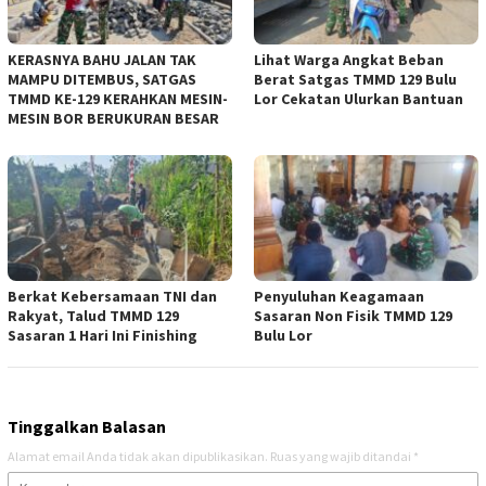
KERASNYA BAHU JALAN TAK
Lihat Warga Angkat Beban
MAMPU DITEMBUS, SATGAS
Berat Satgas TMMD 129 Bulu
TMMD KE-129 KERAHKAN MESIN-
Lor Cekatan Ulurkan Bantuan
MESIN BOR BERUKURAN BESAR
Berkat Kebersamaan TNI dan
Penyuluhan Keagamaan
Rakyat, Talud TMMD 129
Sasaran Non Fisik TMMD 129
Sasaran 1 Hari Ini Finishing
Bulu Lor
Tinggalkan Balasan
Alamat email Anda tidak akan dipublikasikan.
Ruas yang wajib ditandai
*