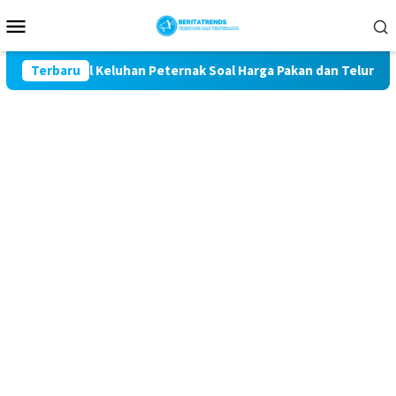
Loncat
Menu
ke
Mobile
konten
 Kawal Keluhan Peternak Soal Harga Pakan dan Telur
Terbaru
TA