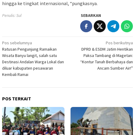
hingga ke tingkat internasional, “pungkasnya.
Penulis: Sul
SEBARKAN
Navigasi
Pos sebelumnya
Pos berikutnya
Ratusan Pengunjung Ramaikan
DPRD & ESDM Jatim Hentikan
pos
Wisata Banyu langit, salah satu
Paksa Tambang di Magetan:
Destinasi Andalan Warga Lokal dan
“Kontur Tanah Berbahaya dan
diluar kabupaten pesawaran
Ancam Sumber Air!”
Kembali Ramai
POS TERKAIT