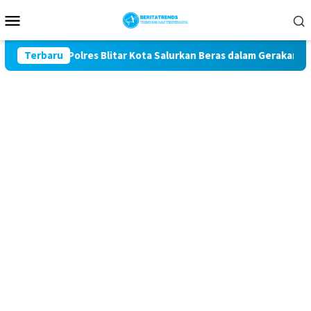
Loncat
Menu
ke
Mobile
konten
e-81, Polres Blitar Kota Salurkan Beras dalam Gerakan Pangan 
Terbaru