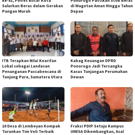
ke-81, Polres Blitar Kota
Ponorogo Pastikan Stok Beras
Salurkan Beras dalam Gerakan
di Magetan Aman Hingga Tahun
Pangan Murah
Depan
ITB Terapkan Nilai Kearifan
Kabag Keuangan DPRD
Lokal sebagai Landasan
Ponorogo Jadi Tersangka
Penanganan Pascabencana di
Kasus Tunjangan Perumahan
Tanjung Pura, Sumatera Utara
Dewan
10 Desa di Lembeyan Kompak
Fraksi PDIP Setuju Kampus
Turunkan Tim Voli Terbaik
UNESA Dikembangkan, Asal