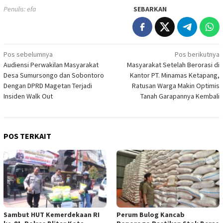
Penulis: efa
SEBARKAN
Navigasi
Pos sebelumnya
Pos berikutnya
Audiensi Perwakilan Masyarakat
Masyarakat Setelah Berorasi di
pos
Desa Sumursongo dan Sobontoro
Kantor PT. Minamas Ketapang,
Dengan DPRD Magetan Terjadi
Ratusan Warga Makin Optimis
Insiden Walk Out
Tanah Garapannya Kembali
POS TERKAIT
Sambut HUT Kemerdekaan RI
Perum Bulog Kancab