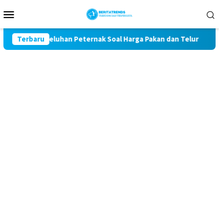
Loncat
Menu
ke
Mobile
konten
awal Keluhan Peternak Soal Harga Pakan dan Telur
Terbaru
TAK 