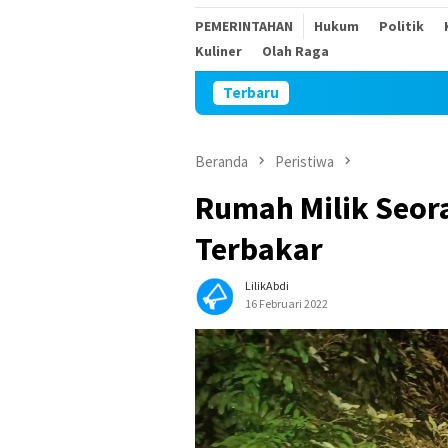
PEMERINTAHAN
Hukum
Politik
Kuliner
Olah Raga
Terbaru
Keributan di Ke
Beranda
Peristiwa
Rumah Milik Seor
Terbakar
LilikAbdi
16 Februari 2022