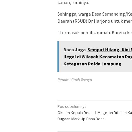
kanan,” urainya.
Sehingga, warga Desa Semanding/Ke
Daerah (RSUD) Dr Harjono untuk me
“Termasuk pemilik rumah. Karena k
Baca Juga
Sempat Hilang, Kini 
Ilegal di Wilayah Kecamatan Pa
Ketegasan Polda Lampung
Penulis: Galih Wijaya
Navigasi
Pos sebelumnya
Oknum Kepala Desa di Magetan Ditahan K
pos
Dugaan Mark Up Dana Desa