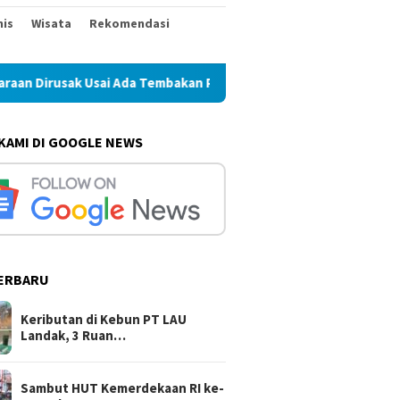
nis
Wisata
Rekomendasi
 Ada Tembakan Peringatan
Sambut HUT Kemerdekaan RI ke-
 KAMI DI GOOGLE NEWS
ERBARU
Keributan di Kebun PT LAU
Landak, 3 Ruan…
Sambut HUT Kemerdekaan RI ke-