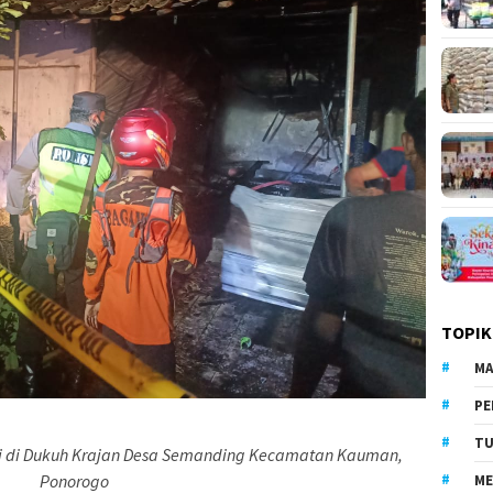
TOPIK
MA
PE
TU
di di Dukuh Krajan Desa Semanding Kecamatan Kauman,
Ponorogo
ME