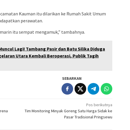
camatan Kauman itu dilarikan ke Rumah Sakit Umum
ndapatkan perawatan.
emarin itu sempat mengamuk,” tambahnya.
Muncul Lagi! Tambang Pasir dan Batu Silika Diduga
gelaran Utara Kembali Beroperasi, Publik Tagih
SEBARKAN
Pos berikutnya
arena
Tim Monitoring Minyak Goreng Satu Harga Sidak ke
Pasar Tradisional Pringsewu