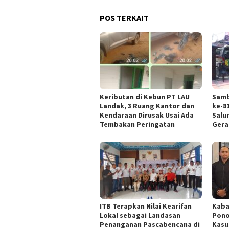
POS TERKAIT
Keributan di Kebun PT LAU
Samb
Landak, 3 Ruang Kantor dan
ke-81
Kendaraan Dirusak Usai Ada
Salu
Tembakan Peringatan
Gera
ITB Terapkan Nilai Kearifan
Kaba
Lokal sebagai Landasan
Pono
Penanganan Pascabencana di
Kasu