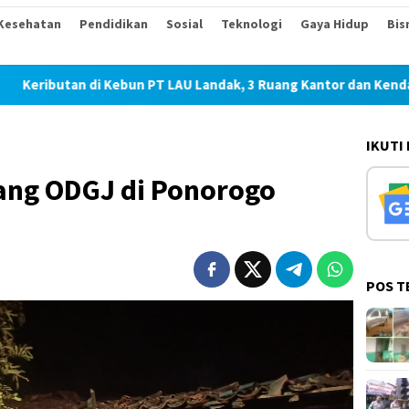
Kesehatan
Pendidikan
Sosial
Teknologi
Gaya Hidup
Bis
bun PT LAU Landak, 3 Ruang Kantor dan Kendaraan Dirusak Usai
IKUTI
ang ODGJ di Ponorogo
POS T