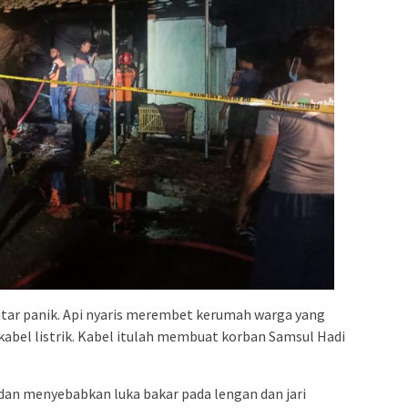
itar panik. Api nyaris merembet kerumah warga yang
kabel listrik. Kabel itulah membuat korban Samsul Hadi
 dan menyebabkan luka bakar pada lengan dan jari