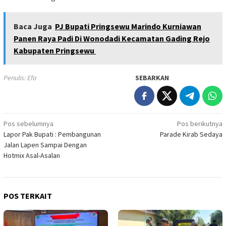
Baca Juga
PJ Bupati Pringsewu Marindo Kurniawan
Panen Raya Padi Di Wonodadi Kecamatan Gading Rejo
Kabupaten Pringsewu
Penulis: Efa
SEBARKAN
Navigasi
Pos sebelumnya
Pos berikutnya
Lapor Pak Bupati : Pembangunan
Parade Kirab Sedaya
pos
Jalan Lapen Sampai Dengan
Hotmix Asal-Asalan
POS TERKAIT