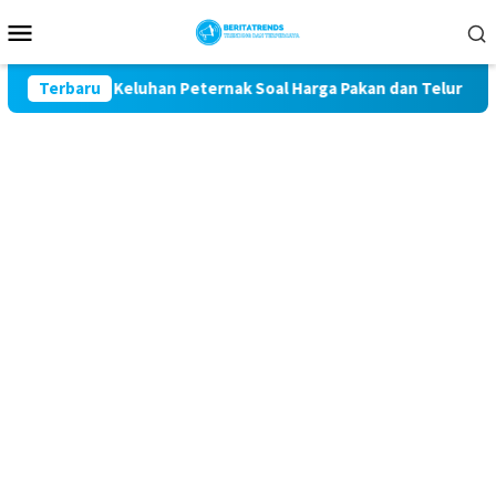
Loncat
Menu
ke
Mobile
konten
t Kawal Keluhan Peternak Soal Harga Pakan dan Telur
Terbaru
TA