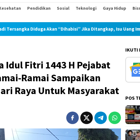
Kesehatan
Pendidikan
Sosial
Teknologi
Gaya Hidup
Bis
n “Dihabisi” Jika Ditangkap, Isu Uang Imbalan 30 Juta Sudah Be
IKUTI
 Idul Fitri 1443 H Pejabat
 Ramai-Ramai Sampaikan
ari Raya Untuk Masyarakat
POS T