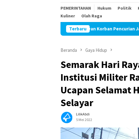
PEMERINTAHAN
Hukum
Politik
Kuliner
Olah Raga
Beredar Isu Wartawan Korban Pencurian Jadi Tersangka Diduga Aka
Terbaru
Beranda
Gaya Hidup
Semarak Hari Raya
Institusi Militer
Ucapan Selamat H
Selayar
LilikAbdi
5 Mei 2022