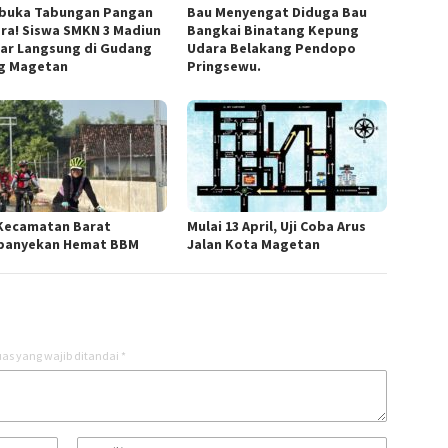
uka Tabungan Pangan
Bau Menyengat Diduga Bau
ra! Siswa SMKN 3 Madiun
Bangkai Binatang Kepung
jar Langsung di Gudang
Udara Belakang Pendopo
og Magetan
Pringsewu.
Kecamatan Barat
Mulai 13 April, Uji Coba Arus
anyekan Hemat BBM
Jalan Kota Magetan
as yang wajib ditandai
*