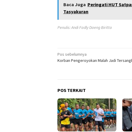
Baca Juga
Peringati HUT Satpa
Tasyakuran
Penulis: Andi Fadly Daeng Biritta
Navigasi
Pos sebelumnya
Korban Pengeroyokan Malah Jadi Tersang
pos
POS TERKAIT