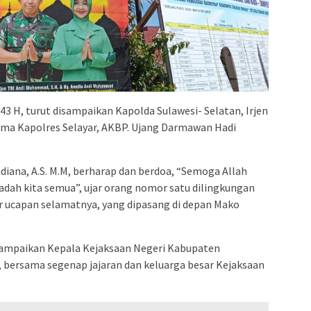
443 H, turut disampaikan Kapolda Sulawesi- Selatan, Irjen
rsama Kapolres Selayar, AKBP. Ujang Darmawan Hadi
Sudiana, A.S. M.M, berharap dan berdoa, “Semoga Allah
dah kita semua”, ujar orang nomor satu dilingkungan
er ucapan selamatnya, yang dipasang di depan Mako
isampaikan Kepala Kejaksaan Negeri Kabupaten
H, bersama segenap jajaran dan keluarga besar Kejaksaan