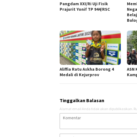
Pangdam XXI/Ri Uji Fisik
Memb
Prajurit Yonif TP 944/RSC
Nega
Bela
Bul
Aliffia Ratu Askha Borong 4
ASN 
Medali di Kejurprov
Kamp
Tinggalkan Balasan
Alamat email Anda tidak akan dipublikasikan.
Ru