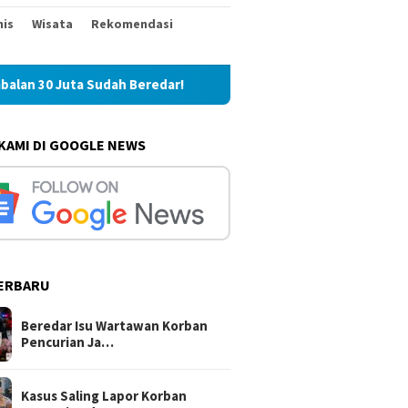
nis
Wisata
Rekomendasi
redar!
Kasus Saling Lapor Korban Pencurian dan Pelaku,
 KAMI DI GOOGLE NEWS
ERBARU
Beredar Isu Wartawan Korban
Pencurian Ja…
Kasus Saling Lapor Korban