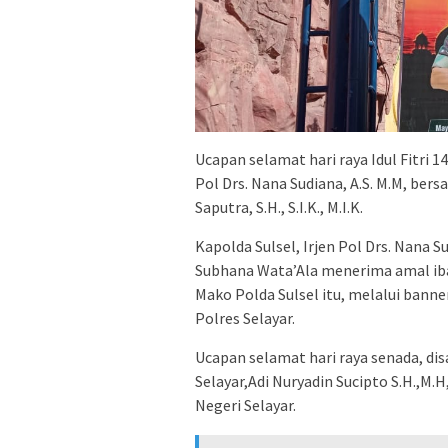
Ucapan selamat hari raya Idul Fitri 1
Pol Drs. Nana Sudiana, A.S. M.M, be
Saputra, S.H., S.I.K., M.I.K.
Kapolda Sulsel, Irjen Pol Drs. Nana 
Subhana Wata’Ala menerima amal iba
Mako Polda Sulsel itu, melalui bann
Polres Selayar.
Ucapan selamat hari raya senada, d
Selayar,Adi Nuryadin Sucipto S.H.,M.
Negeri Selayar.