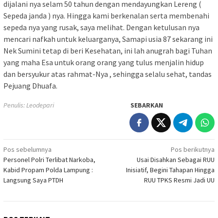
dijalani nya selam 50 tahun dengan mendayungkan Lereng (
Sepeda janda ) nya. Hingga kami berkenalan serta membenahi
sepeda nya yang rusak, saya melihat. Dengan ketulusan nya
mencari nafkah untuk keluarganya, Samapi usia 87 sekarang ini
Nek Sumini tetap di beri Kesehatan, ini lah anugrah bagi Tuhan
yang maha Esa untuk orang orang yang tulus menjalin hidup
dan bersyukur atas rahmat-Nya , sehingga selalu sehat, tandas
Pejuang Dhuafa.
Penulis: Leodepari
SEBARKAN
Navigasi
Pos sebelumnya
Pos berikutnya
Personel Polri Terlibat Narkoba,
Usai Disahkan Sebagai RUU
pos
Kabid Propam Polda Lampung :
Inisiatif, Begini Tahapan Hingga
Langsung Saya PTDH
RUU TPKS Resmi Jadi UU