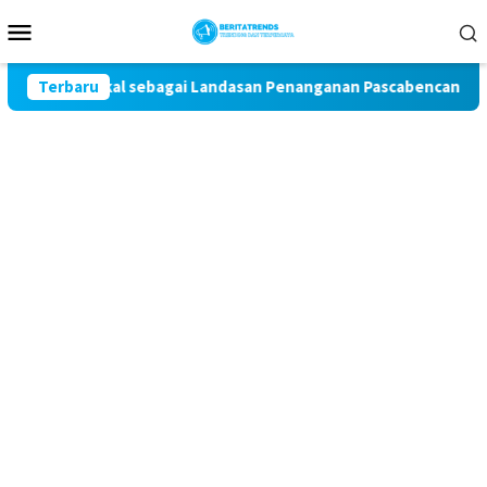
Loncat
Menu
ke
Mobile
konten
ifan Lokal sebagai Landasan Penanganan Pascabencana di Tanjun
Terbaru