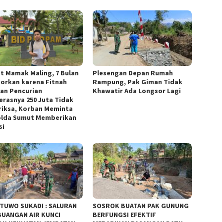
t Mamak Maling, 7 Bulan
Plesengan Depan Rumah
porkan karena Fitnah
Rampung, Pak Giman Tidak
an Pencurian
Khawatir Ada Longsor Lagi
rasnya 250 Juta Tidak
riksa, Korban Meminta
lda Sumut Memberikan
si
TUWO SUKADI : SALURAN
SOSROK BUATAN PAK GUNUNG
UANGAN AIR KUNCI
BERFUNGSI EFEKTIF