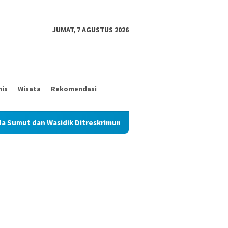
JUMAT, 7 AGUSTUS 2026
nis
Wisata
Rekomendasi
idik Ditreskrimum Diduga Permainkan Masyarakat Kecil Yang Menc