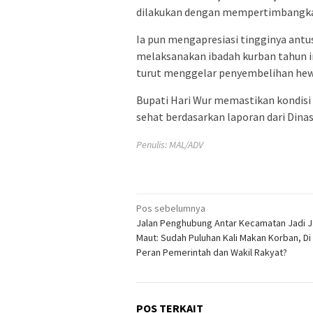
dilakukan dengan mempertimbangka
Ia pun mengapresiasi tingginya an
melaksanakan ibadah kurban tahun in
turut menggelar penyembelihan hew
Bupati Hari Wur memastikan kondisi
sehat berdasarkan laporan dari Dina
Penulis: MAL/ADV
Navigasi
Pos sebelumnya
Jalan Penghubung Antar Kecamatan Jadi J
pos
Maut: Sudah Puluhan Kali Makan Korban, D
Peran Pemerintah dan Wakil Rakyat?
POS TERKAIT