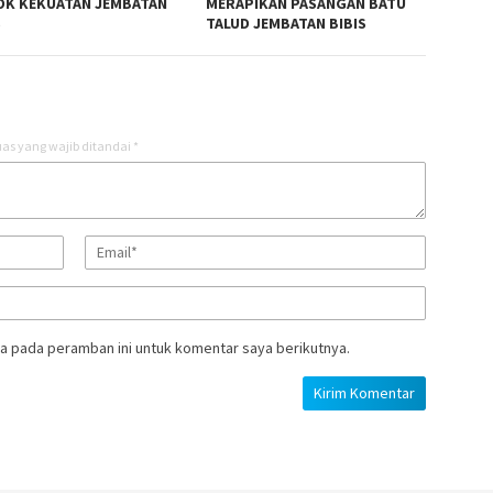
K KEKUATAN JEMBATAN
MERAPIKAN PASANGAN BATU
S
TALUD JEMBATAN BIBIS
as yang wajib ditandai
*
a pada peramban ini untuk komentar saya berikutnya.