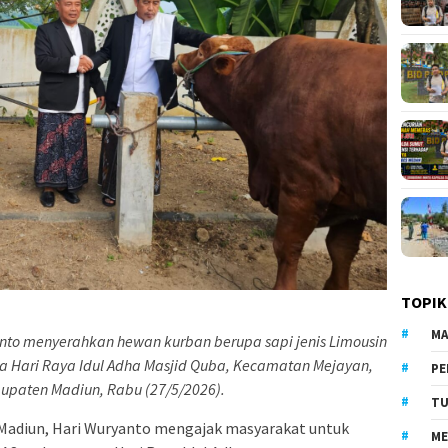
TOPIK
MA
to menyerahkan hewan kurban berupa sapi jenis Limousin
ia Hari Raya Idul Adha Masjid Quba, Kecamatan Mejayan,
PE
upaten Madiun, Rabu (27/5/2026).
TU
Madiun, Hari Wuryanto mengajak masyarakat untuk
ME