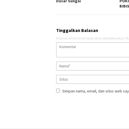
Dasar Sungai
POKO
BIBI
Tinggalkan Balasan
Alamat email Anda tidak akan dipublikasikan.
Ru
Simpan nama, email, dan situs web say