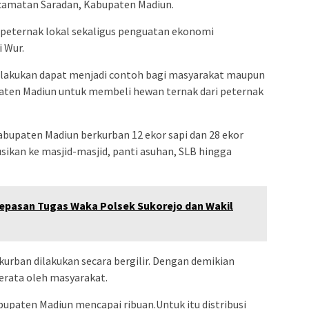
ecamatan Saradan, Kabupaten Madiun.
 peternak lokal sekaligus penguatan ekonomi
i Wur.
dilakukan dapat menjadi contoh bagi masyarakat maupun
paten Madiun untuk membeli hewan ternak dari peternak
bupaten Madiun berkurban 12 ekor sapi dan 28 ekor
sikan ke masjid-masjid, panti asuhan, SLB hingga
epasan Tugas Waka Polsek Sukorejo dan Wakil
rban dilakukan secara bergilir. Dengan demikian
erata oleh masyarakat.
abupaten Madiun mencapai ribuan.Untuk itu distribusi