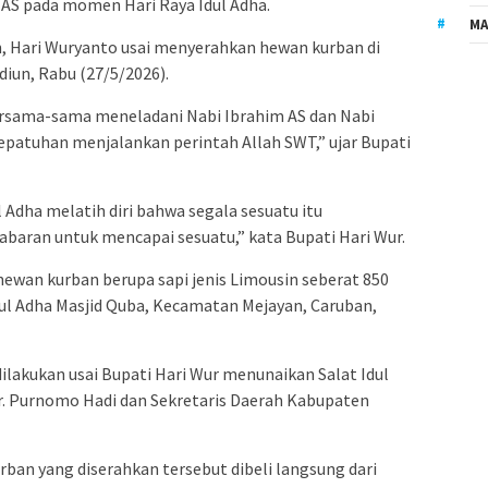
 AS pada momen Hari Raya Idul Adha.
MA
n, Hari Wuryanto usai menyerahkan hewan kurban di
iun, Rabu (27/5/2026).
rsama-sama meneladani Nabi Ibrahim AS dan Nabi
kepatuhan menjalankan perintah Allah SWT,” ujar Bupati
Adha melatih diri bahwa segala sesuatu itu
ran untuk mencapai sesuatu,” kata Bupati Hari Wur.
ewan kurban berupa sapi jenis Limousin seberat 850
dul Adha Masjid Quba, Kecamatan Mejayan, Caruban,
lakukan usai Bupati Hari Wur menunaikan Salat Idul
r. Purnomo Hadi dan Sekretaris Daerah Kabupaten
rban yang diserahkan tersebut dibeli langsung dari