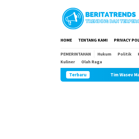
Loncat
ke
konten
HOME
TENTANG KAMI
PRIVACY POL
PEMERINTAHAN
Hukum
Politik
Kuliner
Olah Raga
Terbaru
Tim Wasev Mabesad Kunjungi T