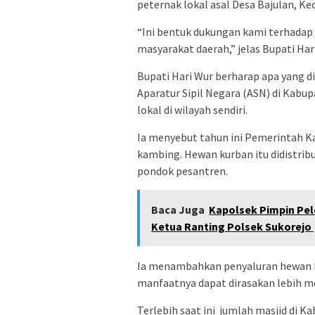
peternak lokal asal Desa Bajulan, K
“Ini bentuk dukungan kami terhadap
masyarakat daerah,” jelas Bupati Har
Bupati Hari Wur berharap apa yang 
Aparatur Sipil Negara (ASN) di Kabu
lokal di wilayah sendiri.
Ia menyebut tahun ini Pemerintah Ka
kambing. Hewan kurban itu didistribu
pondok pesantren.
Baca Juga
Kapolsek Pimpin Pel
Ketua Ranting Polsek Sukorejo
Ia menambahkan penyaluran hewan ku
manfaatnya dapat dirasakan lebih m
Terlebih saat ini jumlah masjid di K