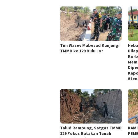
Tim Wasev Mabesad Kunjungi
Heba
TMMD ke 129 Bulu Lor
Dila
Korb
Meme
Dipe
Kapo
Aten
Talud Rampung, Satgas TMMD
KAMI
129 Fokus Ratakan Tanah
PEMB