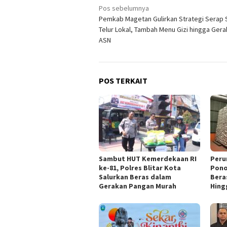
Navigasi
Pos sebelumnya
Pemkab Magetan Gulirkan Strategi Serap 
pos
Telur Lokal, Tambah Menu Gizi hingga Gera
ASN
POS TERKAIT
Sambut HUT Kemerdekaan RI
Peru
ke-81, Polres Blitar Kota
Pono
Salurkan Beras dalam
Bera
Gerakan Pangan Murah
Hing