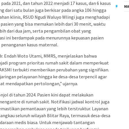
 pada 2021, dan tahun 2022 menjadi 17 kasus, dan 6 kasus
MA
g dari satu bulan juga berkisar pada angka 106 hingga
lahan klinis, RSUD Ngudi Waluyo Wlingi juga menghadapi
pasien yang bisa memakan lebih dari 30 menit, waktu
bih dari dua jam, serta pengambilan obat yang
uasi ini berdampak pada menurunnya kepuasan pasien
n penanganan kasus maternal.
 dr. Endah Woto Utami, MMRS, menjelaskan bahwa
jadi program prioritas rumah sakit dalam memperkuat
LAKSMI terbukti memberikan perubahan yang signifikan.
aringan pelayanan hingga ke desa-desa terpencil agar
mbat mendapatkan pertolongan,” ujarnya.
ol di tahun 2024. Pasien kini dapat melakukan
engantre di rumah sakit. Notifikasi jadwal kontrol juga
emastikan pemantauan yang lebih terstruktur. Layanan
ngkau seluruh wilayah Blitar Raya, termasuk desa-desa
ndaraan medis biasa. Untuk menjawab tantangan