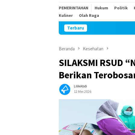
PEMERINTAHAN
Hukum
Politik
Kuliner
Olah Raga
Terbaru
Samb
Beranda
Kesehatan
SILAKSMI RSUD “N
Berikan Terobosa
LilikAbdi
12 Mei 2026