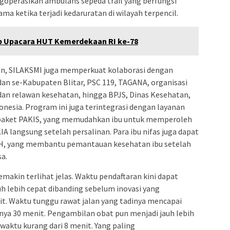
goperasikan ambulans sepeda trail yang berfungsi
a ketika terjadi kedaruratan di wilayah terpencil.
rup Upacara HUT Kemerdekaan RI ke-78
an, SILAKSMI juga memperkuat kolaborasi dengan
bidan se-Kabupaten Blitar, PSC 119, TAGANA, organisasi
dan relawan kesehatan, hingga BPJS, Dinas Kesehatan,
onesia. Program ini juga terintegrasi dengan layanan
 paket PAKIS, yang memudahkan ibu untuk memperoleh
IA langsung setelah persalinan. Para ibu nifas juga dapat
H, yang membantu pemantauan kesehatan ibu setelah
sa.
akin terlihat jelas. Waktu pendaftaran kini dapat
auh lebih cepat dibanding sebelum inovasi yang
t. Waktu tunggu rawat jalan yang tadinya mencapai
hanya 30 menit. Pengambilan obat pun menjadi jauh lebih
 waktu kurang dari 8 menit. Yang paling