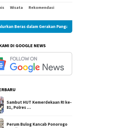
nis
Wisata
Rekomendasi
s dalam Gerakan Pangan Murah
Perum Bulog Kancab Ponor
 KAMI DI GOOGLE NEWS
ERBARU
Sambut HUT Kemerdekaan RI ke-
81, Polres …
Perum Bulog Kancab Ponorogo