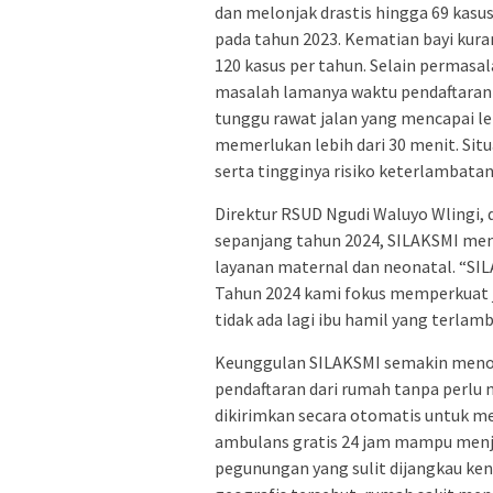
dan melonjak drastis hingga 69 kasus
pada tahun 2023. Kematian bayi kuran
120 kasus per tahun. Selain permasa
masalah lamanya waktu pendaftaran 
tunggu rawat jalan yang mencapai le
memerlukan lebih dari 30 menit. Sit
serta tingginya risiko keterlambata
Direktur RSUD Ngudi Waluyo Wlingi,
sepanjang tahun 2024, SILAKSMI men
layanan maternal dan neonatal. “SI
Tahun 2024 kami fokus memperkuat j
tidak ada lagi ibu hamil yang terla
Keunggulan SILAKSMI semakin menonj
pendaftaran dari rumah tanpa perlu m
dikirimkan secara otomatis untuk m
ambulans gratis 24 jam mampu menja
pegunungan yang sulit dijangkau ke