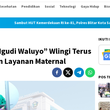
Kesehatan
Pendidikan
Sosial
Teknologi
Gaya Hidup
Bis
ut HUT Kemerdekaan RI ke-81, Polres Blitar Kota Salurkan Bera
IKUTI
gudi Waluyo” Wlingi Terus
n Layanan Maternal
POS T