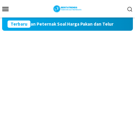
Loncat
Menu
ke
Mobile
konten
Keluhan Peternak Soal Harga Pakan dan Telur
Terbaru
TAK MAU K