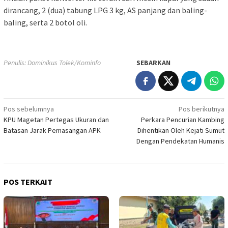
dirancang, 2 (dua) tabung LPG 3 kg, AS panjang dan baling-
baling, serta 2 botol oli.
Penulis: Dominikus Tolek/Kominfo
SEBARKAN
Navigasi
Pos sebelumnya
Pos berikutnya
KPU Magetan Pertegas Ukuran dan
Perkara Pencurian Kambing
pos
Batasan Jarak Pemasangan APK
Dihentikan Oleh Kejati Sumut
Dengan Pendekatan Humanis
POS TERKAIT