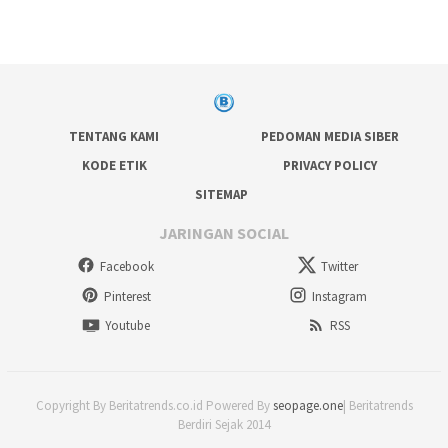
TENTANG KAMI
PEDOMAN MEDIA SIBER
KODE ETIK
PRIVACY POLICY
SITEMAP
JARINGAN SOCIAL
Facebook
Twitter
Pinterest
Instagram
Youtube
RSS
Copyright By Beritatrends.co.id Powered By
seopage.one
| Beritatrends
Berdiri Sejak 2014