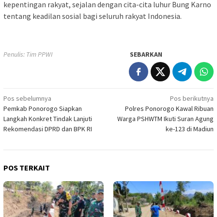
kepentingan rakyat, sejalan dengan cita-cita luhur Bung Karno
tentang keadilan sosial bagi seluruh rakyat Indonesia.
Penulis: Tim PPWI
SEBARKAN
Navigasi
Pos sebelumnya
Pos berikutnya
Pemkab Ponorogo Siapkan
Polres Ponorogo Kawal Ribuan
pos
Langkah Konkret Tindak Lanjuti
Warga PSHWTM Ikuti Suran Agung
Rekomendasi DPRD dan BPK RI
ke-123 di Madiun
POS TERKAIT