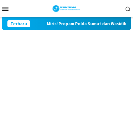
Loncat
Menu
ke
Mobile
konten
Lor
Terbaru
Miris! Propam Polda Sumut dan Wasidik Ditreskrimum