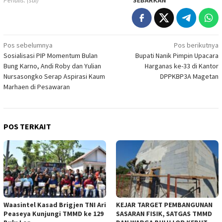
Navigasi
Pos sebelumnya
Pos berikutnya
Sosialisasi PIP Momentum Bulan
Bupati Nanik Pimpin Upacara
pos
Bung Karno, Andi Roby dan Yulian
Harganas ke-33 di Kantor
Nursasongko Serap Aspirasi Kaum
DPPKBP3A Magetan
Marhaen di Pesawaran
POS TERKAIT
Waasintel Kasad Brigjen TNI Ari
KEJAR TARGET PEMBANGUNAN
Peaseya Kunjungi TMMD ke 129
SASARAN FISIK, SATGAS TMMD