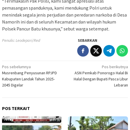
“Terimakasih Pak Polisi, kami sangat apresiasi atas
pemasangan spanduknya, kami mendukung Polri untuk
menindak segala jenis perjudian dan peredaran narkoba di Desa
Namorih ini dan di seluruh Kecamatan dan wilayah hukum
Polsek Pancur Batu khusunya,” sebut warga setempat.
Penulis: Leodepari/Red
SEBARKAN
Navigasi
Pos sebelumnya
Pos berikutnya
Musrenbang Penyusunan RPJPD
ASN Pemkab Ponorogo Halal Bi
pos
Kabupaten Landak Tahun 2025-
Halal Dengan Bupati Pasca Libur
2045 Digelar
Lebaran
POS TERKAIT